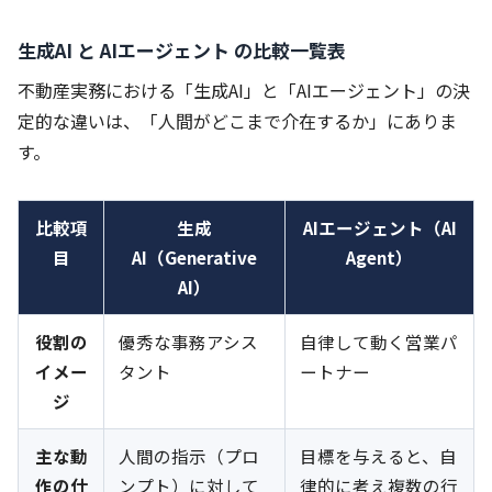
生成AI と AIエージェント の比較一覧表
不動産実務における「生成AI」と「AIエージェント」の決
定的な違いは、「人間がどこまで介在するか」にありま
す。
比較項
生成
AIエージェント（AI
目
AI（Generative
Agent）
AI）
役割の
優秀な事務アシス
自律して動く営業パ
イメー
タント
ートナー
ジ
主な動
人間の指示（プロ
目標を与えると、自
作の仕
ンプト）に対して
律的に考え複数の行