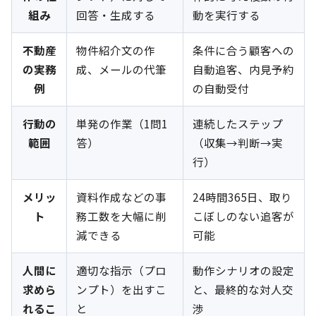
組み
回答・生成する
動を実行する
不動産
物件紹介文の作
条件に合う顧客への
の実務
成、メールの代筆
自動追客、内見予約
例
の自動受付
行動の
単発の作業（1問1
連続したステップ
範囲
答）
（収集→判断→実
行）
メリッ
資料作成などの事
24時間365日、取り
ト
務工数を大幅に削
こぼしのない追客が
減できる
可能
人間に
適切な指示（プロ
動作シナリオの設定
求めら
ンプト）を出すこ
と、最終的な対人交
れるこ
と
渉