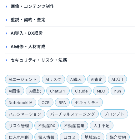
画像・コンテンツ制作
重説・契約・査定
AI導入・DX経営
AI研修・人材育成
セキュリティ・リスク・法務
AIエージェント
AIリスク
AI導入
AI査定
AI活用
AI画像
AI重説
ChatGPT
Claude
MEO
n8n
NotebookLM
OCR
RPA
セキュリティ
ハルシネーション
バーチャルステージング
プロンプト
リスク管理
不動産DX
不動産営業
人手不足
仕入れ判断
個人情報
口コミ
地域SEO
媒介契約