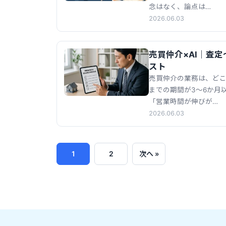
念はなく、論点は…
2026.06.03
売買仲介×AI｜査
スト
売買仲介の業務は、どこ
までの期間が3〜6か月
「営業時間が伸びが…
2026.06.03
1
2
次へ »