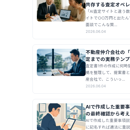
共存する査定オペレ
「AI査定サイトと違う
イトで○○万円と出たん
面談でこんな質…
2026.06.04
不動産仲介会社の「
定までの実務テンプ
査定書1件の作成に何時
拠を整理して、提案書
産会社で、こういっ…
2026.06.04
AIで作成した重要
の最終確認から考え
AIで作成した重要事項
に記名すれば適法に重