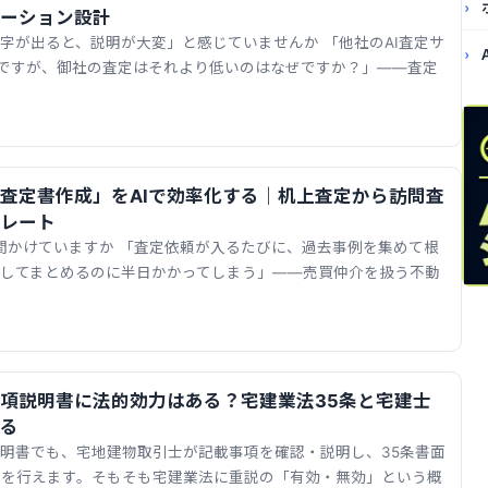
ーション設計
数字が出ると、説明が大変」と感じていませんか 「他社のAI査定サ
ですが、御社の査定はそれより低いのはなぜですか？」——査定
査定書作成」をAIで効率化する｜机上査定から訪問査
レート
間かけていますか 「査定依頼が入るたびに、過去事例を集めて根
としてまとめるのに半日かかってしまう」——売買仲介を扱う不動
事項説明書に法的効力はある？宅建業法35条と宅建士
る
説明書でも、宅地建物取引士が記載事項を確認・説明し、35条書面
説を行えます。そもそも宅建業法に重説の「有効・無効」という概