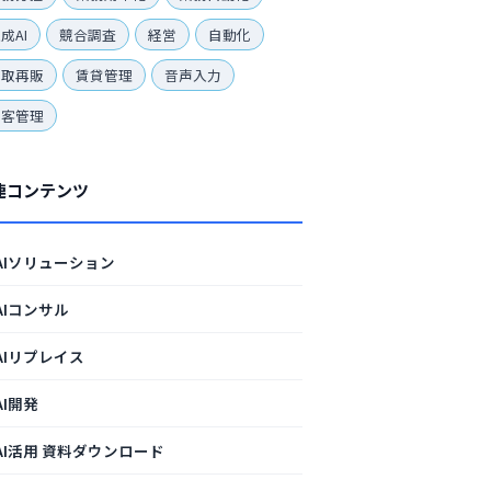
成AI
競合調査
経営
自動化
買取再販
賃貸管理
音声入力
顧客管理
連コンテンツ
AIソリューション
AIコンサル
AIリプレイス
AI開発
AI活用 資料ダウンロード