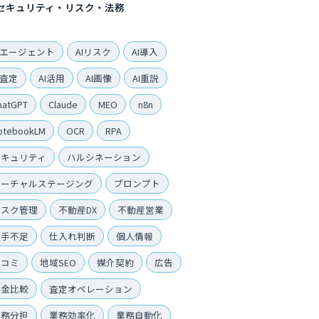
セキュリティ・リスク・法務
Iエージェント
AIリスク
AI導入
I査定
AI活用
AI画像
AI重説
hatGPT
Claude
MEO
n8n
otebookLM
OCR
RPA
セキュリティ
ハルシネーション
バーチャルステージング
プロンプト
リスク管理
不動産DX
不動産営業
人手不足
仕入れ判断
個人情報
口コミ
地域SEO
媒介契約
広告
料金比較
査定オペレーション
業務分担
業務効率化
業務自動化