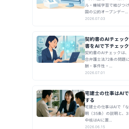
ル・機械学習で結びつ
国の公的オープンデー…
2026.07.03
契約書のAIチェッ
書をAIで下チェッ
契約書のAIチェックは
合弁護士法72条の問題
酬・事件性・…
2026.07.01
宅建士の仕事はAI
する
宅建士の仕事はAIで「
明（35条）の説明と、
中核はAIに置…
2026.06.15