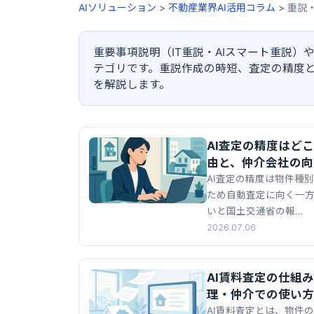
AIソリューション
>
不動産業界AI活用コラム
>
重説
重要事項説明（IT重説・AIスマート重説）
テゴリです。重説作成の時短、査定の精度と
を解説します。
AI査定の精度はど
由と、仲介会社の向
AI査定の精度は物件種
ため自動査定に向く一
いと国土交通省の報…
2026.07.06
AI賃料査定の仕組
理・仲介での使い方
AI賃料査定とは、物件