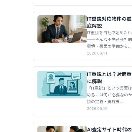
IT重説対応物件の
底解説
IT重説を自社で始めた
——そんな不動産会社
環境・書面の準備から…
2026.06.11
IT重説とは？対面
に解説
「IT重説」という言葉
めるには何が必要なのか
説の定義・実施要…
2026.06.10
AI査定サイト時代