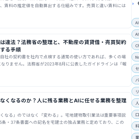
け、賃料の推定値を自動算出する仕組みです。売買と違い賃料には
A
A
クは違法？法務省の整理と、不動産の賃貸借・売買契約
C
クする手順
N
、自社の契約書を社内で点検する通常の使い方であれば、多くの場
になりません。法務省が2023年8月に公表したガイドラインは「報
でなくなるのか？人に残る業務とAIに任せる業務を整理
なくなる」のではなく「変わる」。宅地建物取引業法は重要事項説
35条・37条書面への記名を宅建士の独占業務と定めており、この