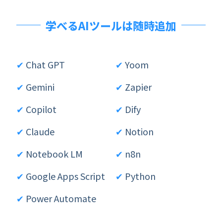
学べるAIツールは随時追加
✔
Chat GPT
✔
Yoom
✔
Gemini
✔
Zapier
✔
Copilot
✔
Dify
✔
Claude
✔
Notion
✔
Notebook LM
✔
n8n
✔
Google Apps Script
✔
Python
✔
Power Automate