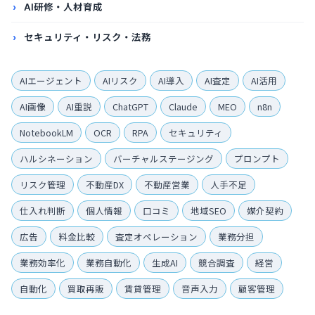
AI研修・人材育成
セキュリティ・リスク・法務
AIエージェント
AIリスク
AI導入
AI査定
AI活用
AI画像
AI重説
ChatGPT
Claude
MEO
n8n
NotebookLM
OCR
RPA
セキュリティ
ハルシネーション
バーチャルステージング
プロンプト
リスク管理
不動産DX
不動産営業
人手不足
仕入れ判断
個人情報
口コミ
地域SEO
媒介契約
広告
料金比較
査定オペレーション
業務分担
業務効率化
業務自動化
生成AI
競合調査
経営
自動化
買取再販
賃貸管理
音声入力
顧客管理