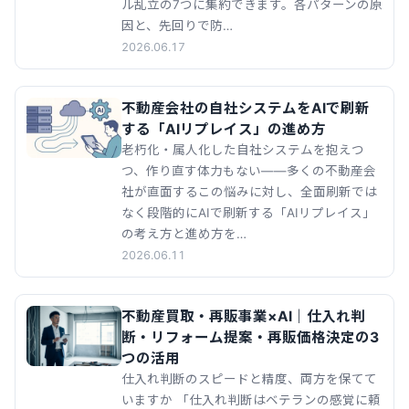
ル乱立の7つに集約できます。各パターンの原
因と、先回りで防…
2026.06.17
不動産会社の自社システムをAIで刷新
する「AIリプレイス」の進め方
老朽化・属人化した自社システムを抱えつ
つ、作り直す体力もない——多くの不動産会
社が直面するこの悩みに対し、全面刷新では
なく段階的にAIで刷新する「AIリプレイス」
の考え方と進め方を…
2026.06.11
不動産買取・再販事業×AI｜仕入れ判
断・リフォーム提案・再販価格決定の3
つの活用
仕入れ判断のスピードと精度、両方を保てて
いますか 「仕入れ判断はベテランの感覚に頼