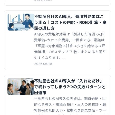
不動産会社のAI導入、費用対効果はこ
う測る｜コストの内訳・ROIの計算・稟
議の通し方
AI導入の費用対効果は「削減した時間×人件
費単価−かかった費用」で概算でき、稟議は
「課題→対象業務→試算→小さく始める→評
価指標」の5ステップで1枚にまとめると通り
やすくなります。…
2026.06.18
不動産会社のAI導入が「入れただけ」
で終わってしまう7つの失敗パターンと
回避策
不動産会社のAI導入の失敗は、期待過剰・目
的なき導入・現場丸投げ・出力の未検証・顧
客情報の無断入力・根拠なき効果数値・ツー