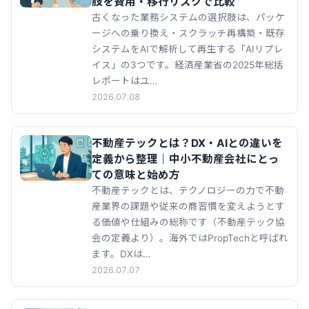
肢を費用・移行リスクで比較
古くなった業務システムの選択肢は、パッケ
ージへの乗り換え・スクラッチ再構築・既存
システムをAIで解析して再生する「AIリプレ
イス」の3つです。経済産業省の2025年総括
レポートはユ…
2026.07.08
不動産テックとは？DX・AIとの違いを
定義から整理｜中小不動産会社にとっ
ての意味と始め方
不動産テックとは、テクノロジーの力で不動
産業界の課題や従来の商習慣を変えようとす
る価値や仕組みの総称です（不動産テック協
会の定義より）。海外ではPropTechと呼ばれ
ます。DXは…
2026.07.07