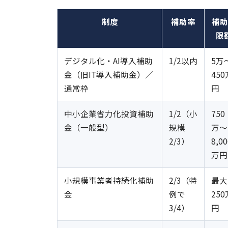
制度
補助率
補助
限
デジタル化・AI導入補助
1/2以内
5万
金（旧IT導入補助金）／
450
通常枠
円
中小企業省力化投資補助
1/2（小
750
金（一般型）
規模
万〜
2/3）
8,00
万円
小規模事業者持続化補助
2/3（特
最大
金
例で
250
3/4）
円