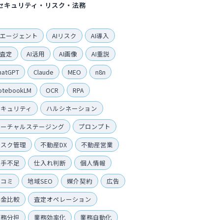
セキュリティ・リスク・法務
Iエージェント
AIリスク
AI導入
I査定
AI活用
AI画像
AI重説
hatGPT
Claude
MEO
n8n
otebookLM
OCR
RPA
セキュリティ
ハルシネーション
バーチャルステージング
プロンプト
リスク管理
不動産DX
不動産営業
人手不足
仕入れ判断
個人情報
口コミ
地域SEO
媒介契約
広告
料金比較
査定オペレーション
業務分担
業務効率化
業務自動化