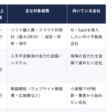
上
主な対象経費
向いている会社
額
〜
ソフト購入費・クラウド利用
AI・SaaSを導入
万
料（最大2年分）・設定・研
したい中小不動産
修・保守
会社
人手不足解消の省力化設備・
現場の省力化を設
システム
備で進めたい会社
0
販路開拓（ウェブサイト関連
小規模でHP刷
万
費・広報費など）
新・集客から始め
たい会社