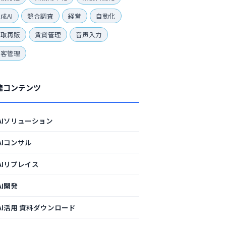
成AI
競合調査
経営
自動化
買取再販
賃貸管理
音声入力
顧客管理
連コンテンツ
AIソリューション
AIコンサル
AIリプレイス
AI開発
AI活用 資料ダウンロード