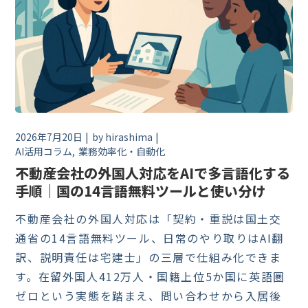
2026年7月20日
by
hirashima
AI活用コラム
業務効率化・自動化
不動産会社の外国人対応をAIで多言語化する
手順｜国の14言語無料ツールと使い分け
不動産会社の外国人対応は「契約・重説は国土交
通省の14言語無料ツール、日常のやり取りはAI翻
訳、説明責任は宅建士」の三層で仕組み化できま
す。在留外国人412万人・国籍上位5か国に英語圏
ゼロという実態を踏まえ、問い合わせから入居後