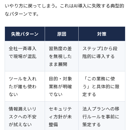
いやり方に戻ってしまう。これはAI導入に失敗する典型的
なパターンです。
失敗パターン
原因
対策
全社一斉導入
習熟度の差
ステップ1から段
で現場が混乱
を無視した
階的に導入する
まま展開
ツールを入れ
目的・対象
「この業務に使
たが誰も使わ
業務が明確
う」と具体的に限
ない
でない
定する
情報漏えいリ
セキュリテ
法人プランへの移
スクへの不安
ィ方針が未
行ルールを事前に
が拭えない
整備
策定する