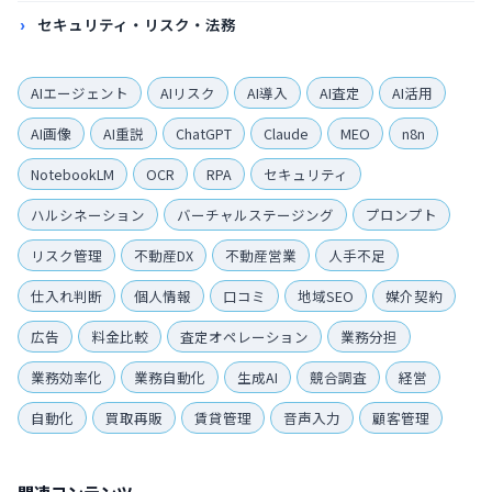
セキュリティ・リスク・法務
AIエージェント
AIリスク
AI導入
AI査定
AI活用
AI画像
AI重説
ChatGPT
Claude
MEO
n8n
NotebookLM
OCR
RPA
セキュリティ
ハルシネーション
バーチャルステージング
プロンプト
リスク管理
不動産DX
不動産営業
人手不足
仕入れ判断
個人情報
口コミ
地域SEO
媒介契約
広告
料金比較
査定オペレーション
業務分担
業務効率化
業務自動化
生成AI
競合調査
経営
自動化
買取再販
賃貸管理
音声入力
顧客管理