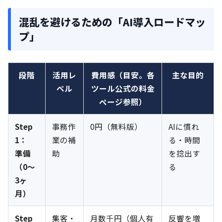
混乱を避けるための「AI導入ロードマッ
プ」
段階
活用レ
費用感（目安。各
主な目的
ベル
ツール公式の料金
ページ参照）
Step
事務作
0円（無料版）
AIに慣れ
1：
業の補
る・時間
準備
助
を捻出す
（0〜
る
3ヶ
月）
Step
集客・
月数千円（個人有
反響を増