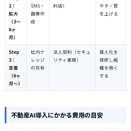
2：
SNS・
料版）
やす・質
拡大
画像作
を上げる
（3〜
成
6ヶ
月）
Step
社内ナ
法人契約（セキュ
属人化を
3：
レッジ
リティ重視）
排除し組
定着
の共有
織を強く
（6ヶ
する
月〜）
不動産AI導入にかかる費用の目安