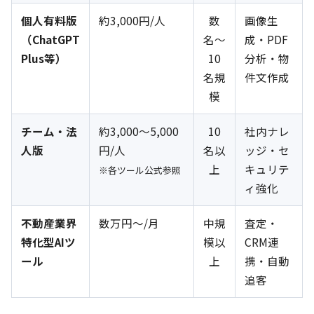
個人有料版
約3,000円/人
数
画像生
（ChatGPT
名〜
成・PDF
Plus等）
10
分析・物
名規
件文作成
模
チーム・法
約3,000〜5,000
10
社内ナレ
人版
円/人
名以
ッジ・セ
上
キュリテ
※各ツール公式参照
ィ強化
不動産業界
数万円〜/月
中規
査定・
特化型AIツ
模以
CRM連
ール
上
携・自動
追客