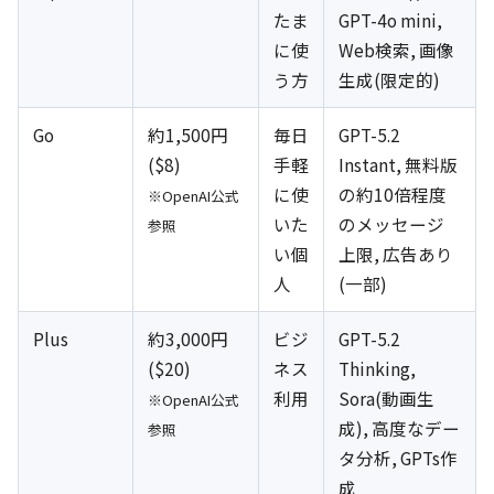
たま
GPT-4o mini,
に使
Web検索, 画像
う方
生成(限定的)
Go
約1,500円
毎日
GPT-5.2
($8)
手軽
Instant, 無料版
に使
の約10倍程度
※OpenAI公式
いた
のメッセージ
参照
い個
上限, 広告あり
人
(一部)
Plus
約3,000円
ビジ
GPT-5.2
($20)
ネス
Thinking,
利用
Sora(動画生
※OpenAI公式
成), 高度なデー
参照
タ分析, GPTs作
成