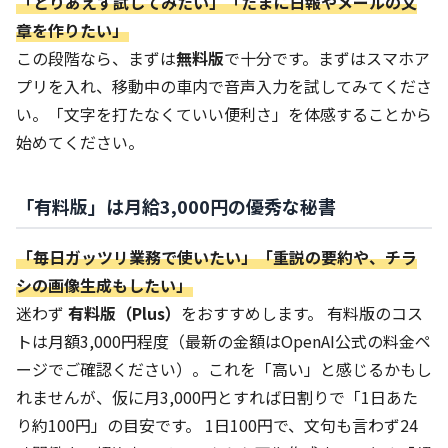
「とりあえず試してみたい」「たまに日報やメールの文
章を作りたい」
この段階なら、まずは
無料版
で十分です。まずはスマホア
プリを入れ、移動中の車内で音声入力を試してみてくださ
い。「文字を打たなくていい便利さ」を体感することから
始めてください。
「有料版」は月給3,000円の優秀な秘書
「毎日ガッツリ業務で使いたい」「重説の要約や、チラ
シの画像生成もしたい」
迷わず
有料版（Plus）
をおすすめします。 有料版のコス
トは月額3,000円程度（最新の金額はOpenAI公式の料金ペ
ージでご確認ください）。これを「高い」と感じるかもし
れませんが、仮に月3,000円とすれば日割りで「1日あた
り約100円」の目安です。 1日100円で、文句も言わず24