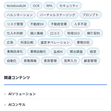
NotebookLM
OCR
RPA
セキュリティ
ハルシネーション
バーチャルステージング
プロンプト
リスク管理
不動産DX
不動産営業
人手不足
仕入れ判断
個人情報
口コミ
地域SEO
媒介契約
広告
料金比較
査定オペレーション
業務分担
業務効率化
業務自動化
生成AI
競合調査
経営
自動化
買取再販
賃貸管理
音声入力
顧客管理
関連コンテンツ
AIソリューション
AIコンサル