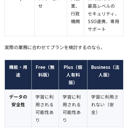
せ
業、
最高レベルの
行政
セキュリティ、
機関
SSO連携、専用
サポート
実際の業務に合わせてプランを検討するのなら、
機能・用
Free（無
Plus（個
Business（法
途
料版）
人有料
人版）
版）
データの
学習に利
学習に利
学習に利用さ
安全性
用される
用される
れない（安
可能性あ
可能性あ
全）
り
り