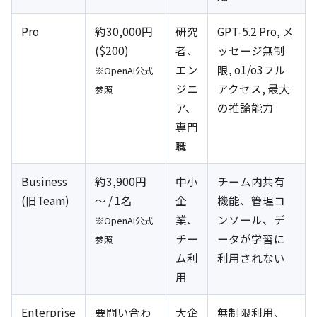
Pro
約30,000円
研究
GPT-5.2 Pro, メ
($200)
者、
ッセージ無制
エン
限, o1/o3フル
※OpenAI公式
ジニ
アクセス, 最大
参照
ア、
の推論能力
専門
職
Business
約3,900円
中小
チーム内共有
(旧Team)
～ / 1名
企
機能、管理コ
業、
ンソール、デ
※OpenAI公式
チー
ータが学習に
参照
ム利
利用されない
用
Enterprise
要問い合わ
大企
無制限利用、