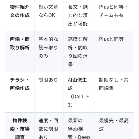
物件紹介
短い文章
長文・魅
Plusと同等＋
文の作成
ならOK
力的な演
チーム共有
出が可能
画像・間
基本的な
高度な解
Plusと同等
取り解析
読み取り
析・間取
のみ
り図の清
書
チラシ・
制限あり
AI画像生
制限なし・共
画像作成
成
同編集
（DALL-E
3）
物件検
速度・回
最新の
最優先・最高
索・市場
数に制限
Web検
速
調査
あり
索・Deep