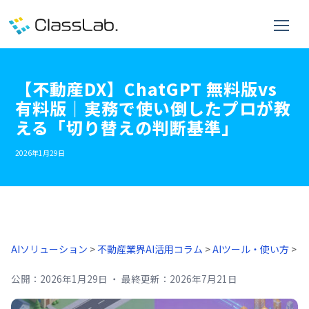
【不動産DX】ChatGPT 無料版vs
有料版｜実務で使い倒したプロが教
える「切り替えの判断基準」
2026年1月29日
AIソリューション
>
不動産業界AI活用コラム
>
AIツール・使い方
>
公開：
2026年1月29日
・
最終更新：
2026年7月21日