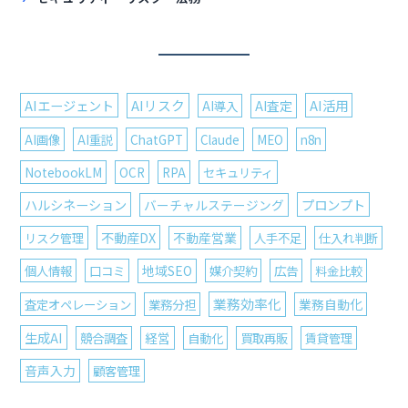
AIエージェント
AIリスク
AI活用
AI導入
AI査定
AI画像
AI重説
ChatGPT
Claude
MEO
n8n
NotebookLM
OCR
RPA
セキュリティ
ハルシネーション
プロンプト
バーチャルステージング
不動産DX
リスク管理
不動産営業
人手不足
仕入れ判断
個人情報
口コミ
地域SEO
媒介契約
広告
料金比較
業務効率化
査定オペレーション
業務分担
業務自動化
生成AI
競合調査
経営
自動化
買取再販
賃貸管理
音声入力
顧客管理