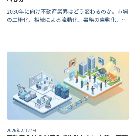
2030年に向け不動産業界はどう変わるのか。市場
の二極化、相続による流動化、事務の自動化、24
時間接客、データ起点の査定——公的データに基
づく業界の現在地と、独自データ・AI人材・対人
スキルという「3つの資産」、今すぐ始める3ステ
ップ・ロードマップを不動産DXのハブとして解説
します。
2026年2月27日