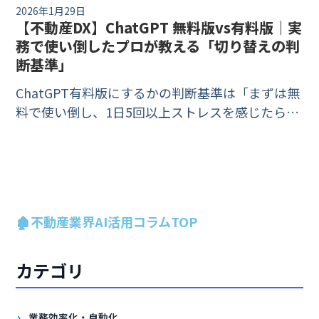
2026年1月29日
【不動産DX】ChatGPT 無料版vs有料版｜実
務で使い倒したプロが教える「切り替えの判
断基準」
ChatGPT有料版にするかの判断基準は「まずは無
料で使い倒し、1日5回以上ストレスを感じたら有
料版へ」です。無料版と有料版（Plus等）の機
能・料金の違いを比較表で整理し、不動産実務で
どちらを選ぶべきかの分岐点を解説します。
🏚️不動産業界AI活用コラムTOP
カテゴリ
業務効率化・自動化