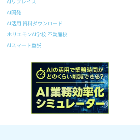
AIリプレイス
AI開発
AI活用 資料ダウンロード
ホリエモンAI学校 不動産校
AIスマート重説