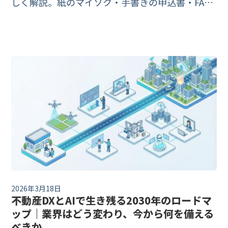
しく解説。紙のマイソク・手書きの申込書・FAX
の請求書を自動でデータ化する仕組み、不動産DX
で欠かせない理由、間取り図の自動変換や物件紹
介文の自動生成といった最新活用、失敗しないツ
ール選定のコツまでまとめました。
2026年3月18日
不動産DXとAIで生き残る2030年のロードマ
ップ｜業界はどう変わり、今から何を備える
べきか