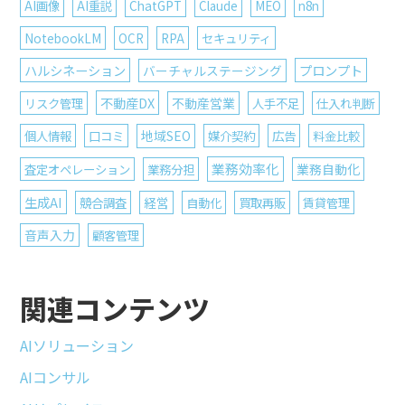
AI画像
AI重説
ChatGPT
Claude
MEO
n8n
NotebookLM
OCR
RPA
セキュリティ
ハルシネーション
プロンプト
バーチャルステージング
不動産DX
リスク管理
不動産営業
人手不足
仕入れ判断
個人情報
口コミ
地域SEO
媒介契約
広告
料金比較
業務効率化
査定オペレーション
業務分担
業務自動化
生成AI
競合調査
経営
自動化
買取再販
賃貸管理
音声入力
顧客管理
関連コンテンツ
AIソリューション
AIコンサル