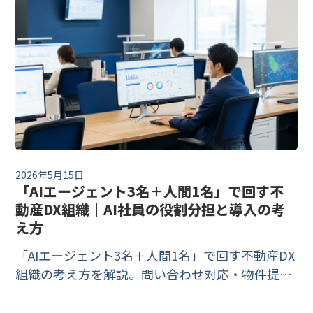
2026年5月15日
「AIエージェント3名＋人間1名」で回す不
動産DX組織｜AI社員の役割分担と導入の考
え方
「AIエージェント3名＋人間1名」で回す不動産DX
組織の考え方を解説。問い合わせ対応・物件提
案・追客の3業務をAIに、判断と信頼形成を人間に
分担する。小規模会社が今日から始められる第一