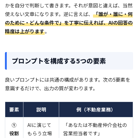
かを自分で判断して書きます。それが意図と違えば、当然
使えない文章になります。逆に言えば、
「誰が・誰に・何
のために・どんな条件で」を丁寧に伝えれば、AIの回答の
精度は上がります
。
プロンプトを構成する5つの要素
良いプロンプトには共通の構成があります。次の5要素を
意識するだけで、出力の質が変わります。
要素
説明
例（不動産業務）
①
AIに演じて
「あなたは不動産仲介会社の
役割
もらう立場
営業担当者です」