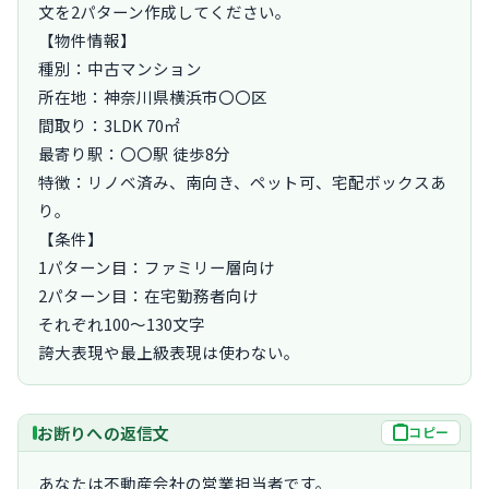
文を2パターン作成してください。

【物件情報】

種別：中古マンション

所在地：神奈川県横浜市〇〇区

間取り：3LDK 70㎡

最寄り駅：〇〇駅 徒歩8分

特徴：リノベ済み、南向き、ペット可、宅配ボックスあ
り。

【条件】

1パターン目：ファミリー層向け

2パターン目：在宅勤務者向け

それぞれ100〜130文字

誇大表現や最上級表現は使わない。
お断りへの返信文
コピー
あなたは不動産会社の営業担当者です。
