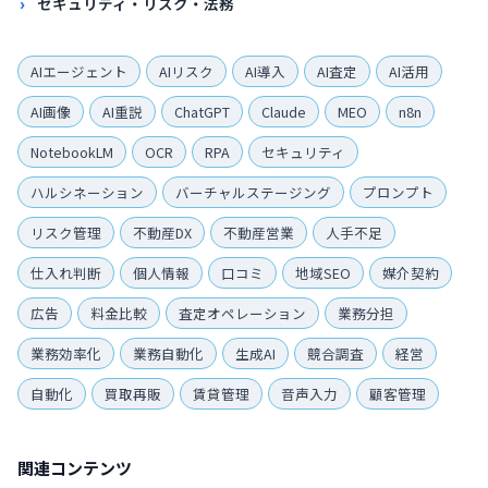
セキュリティ・リスク・法務
AIエージェント
AIリスク
AI導入
AI査定
AI活用
AI画像
AI重説
ChatGPT
Claude
MEO
n8n
NotebookLM
OCR
RPA
セキュリティ
ハルシネーション
バーチャルステージング
プロンプト
リスク管理
不動産DX
不動産営業
人手不足
仕入れ判断
個人情報
口コミ
地域SEO
媒介契約
広告
料金比較
査定オペレーション
業務分担
業務効率化
業務自動化
生成AI
競合調査
経営
自動化
買取再販
賃貸管理
音声入力
顧客管理
関連コンテンツ