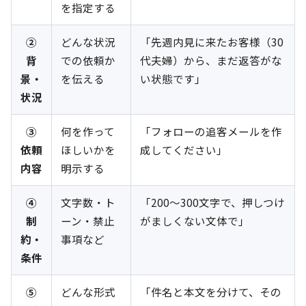
を指定する
②
どんな状況
「先週内見に来たお客様（30
背
での依頼か
代夫婦）から、まだ返答がな
景・
を伝える
い状態です」
状況
③
何を作って
「フォローの追客メールを作
依頼
ほしいかを
成してください」
内容
明示する
④
文字数・ト
「200〜300文字で、押しつけ
制
ーン・禁止
がましくない文体で」
約・
事項など
条件
⑤
どんな形式
「件名と本文を分けて、その