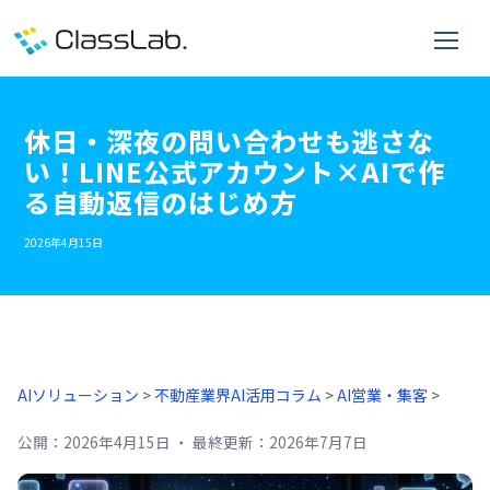
休日・深夜の問い合わせも逃さな
い！LINE公式アカウント×AIで作
る自動返信のはじめ方
2026年4月15日
AIソリューション
>
不動産業界AI活用コラム
>
AI営業・集客
>
公開：
2026年4月15日
・
最終更新：
2026年7月7日