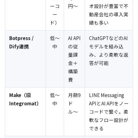
ーコ
円〜
オ設計が豊富で不
ー
動産会社の導入実
ド）
績も多い
Botpress /
低〜
AI API
ChatGPTなどのAI
Dify連携
中
の従
モデルを組み込
量課
み、より柔軟な返
金＋
答が可能
構築
費
Make（旧
低〜
月額9
LINE Messaging
Integromat）
中
ド
APIとAI APIをノー
ル〜
コードで繋ぐ。柔
軟なフロー設計が
できる