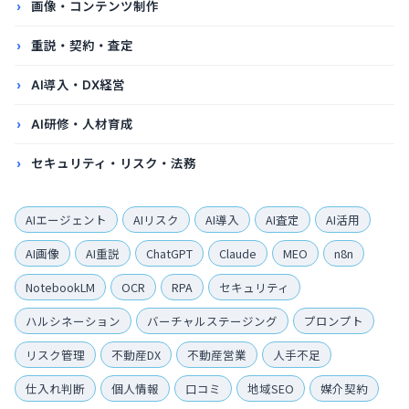
画像・コンテンツ制作
重説・契約・査定
AI導入・DX経営
AI研修・人材育成
セキュリティ・リスク・法務
AIエージェント
AIリスク
AI導入
AI査定
AI活用
AI画像
AI重説
ChatGPT
Claude
MEO
n8n
NotebookLM
OCR
RPA
セキュリティ
ハルシネーション
バーチャルステージング
プロンプト
リスク管理
不動産DX
不動産営業
人手不足
仕入れ判断
個人情報
口コミ
地域SEO
媒介契約