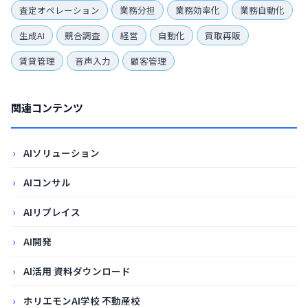
査定オペレーション
業務分担
業務効率化
業務自動化
生成AI
競合調査
経営
自動化
買取再販
賃貸管理
音声入力
顧客管理
関連コンテンツ
AIソリューション
AIコンサル
AIリプレイス
AI開発
AI活用 資料ダウンロード
ホリエモンAI学校 不動産校