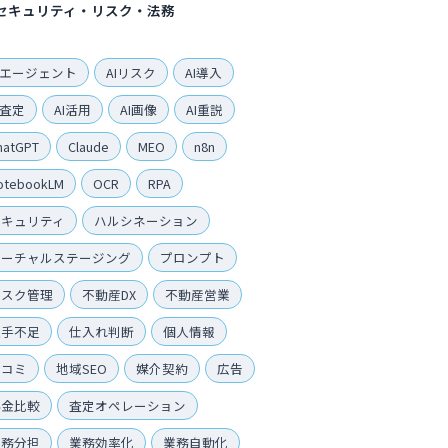
セキュリティ・リスク・法務
Iエージェント
AIリスク
AI導入
I査定
AI活用
AI画像
AI重説
hatGPT
Claude
MEO
n8n
otebookLM
OCR
RPA
セキュリティ
ハルシネーション
バーチャルステージング
プロンプト
リスク管理
不動産DX
不動産営業
人手不足
仕入れ判断
個人情報
口コミ
地域SEO
媒介契約
広告
料金比較
査定オペレーション
業務分担
業務効率化
業務自動化