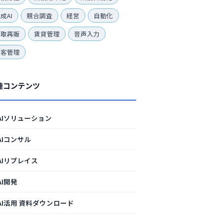
成AI
競合調査
経営
自動化
買取再販
賃貸管理
音声入力
顧客管理
連コンテンツ
AIソリューション
AIコンサル
AIリプレイス
AI開発
AI活用 資料ダウンロード