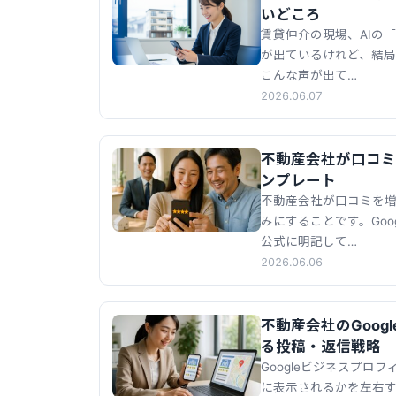
いどころ
賃貸仲介の現場、AIの
が出ているけれど、結
こんな声が出て…
2026.06.07
不動産会社が口コミを
ンプレート
不動産会社が口コミを増
みにすることです。Go
公式に明記して…
2026.06.06
不動産会社のGoog
る投稿・返信戦略
Googleビジネスプロ
に表示されるかを左右す