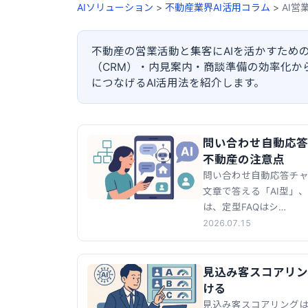
AIソリューション
>
不動産業界AI活用コラム
>
AI営
不動産の営業活動と集客にAIを活かすため
（CRM）・内見案内・商談準備の効率化から
につなげるAI活用法を紹介します。
問い合わせ自動応答
不動産の注意点
問い合わせ自動応答チャ
文章で答える「AI型」
は、定型FAQはシ…
2026.07.15
見込み客スコアリン
ける
見込み客スコアリング