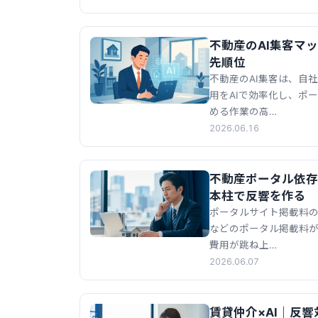
不動産のAI集客マ
先順位
不動産のAI集客は、自
用をAIで効率化し、ポ
める作業の高…
2026.06.16
不動産ポータル依存
本柱で反響を作る
ポータルサイト掲載料の負
などのポータル掲載料
費用が跳ね上…
2026.06.07
賃貸仲介×AI｜反