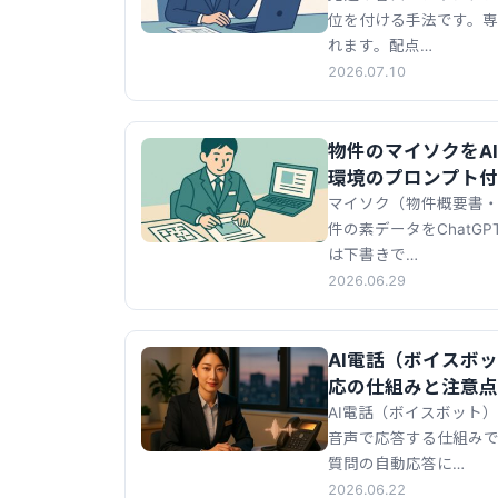
位を付ける手法です。専用
れます。配点…
2026.07.10
物件のマイソクをA
環境のプロンプト付
マイソク（物件概要書
件の素データをChatG
は下書きで…
2026.06.29
AI電話（ボイスボ
応の仕組みと注意点
AI電話（ボイスボット
音声で応答する仕組み
質問の自動応答に…
2026.06.22