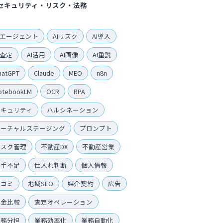
セキュリティ・リスク・法務
Iエージェント
AIリスク
AI導入
I査定
AI活用
AI画像
AI重説
hatGPT
Claude
MEO
n8n
otebookLM
OCR
RPA
セキュリティ
ハルシネーション
バーチャルステージング
プロンプト
リスク管理
不動産DX
不動産営業
人手不足
仕入れ判断
個人情報
口コミ
地域SEO
媒介契約
広告
料金比較
査定オペレーション
業務分担
業務効率化
業務自動化