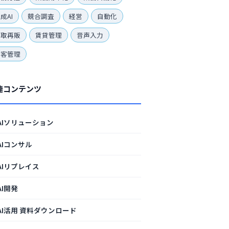
成AI
競合調査
経営
自動化
買取再販
賃貸管理
音声入力
顧客管理
連コンテンツ
AIソリューション
AIコンサル
AIリプレイス
AI開発
AI活用 資料ダウンロード