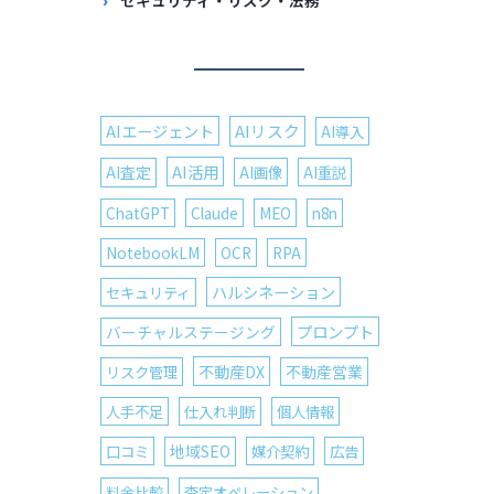
セキュリティ・リスク・法務
AIエージェント
AIリスク
AI導入
AI活用
AI査定
AI画像
AI重説
ChatGPT
Claude
MEO
n8n
NotebookLM
OCR
RPA
ハルシネーション
セキュリティ
プロンプト
バーチャルステージング
不動産DX
リスク管理
不動産営業
人手不足
仕入れ判断
個人情報
口コミ
地域SEO
媒介契約
広告
料金比較
査定オペレーション