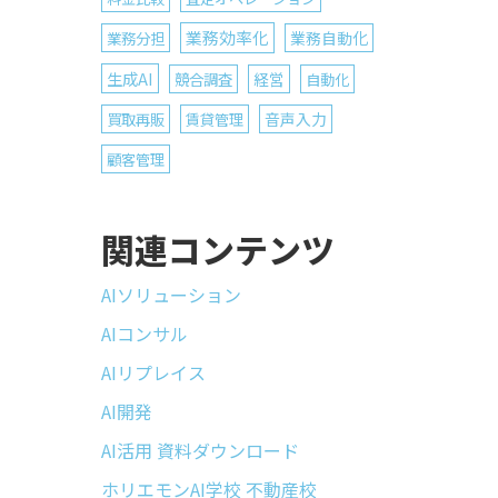
業務効率化
業務分担
業務自動化
生成AI
競合調査
経営
自動化
買取再販
賃貸管理
音声入力
顧客管理
関連コンテンツ
AIソリューション
AIコンサル
AIリプレイス
AI開発
AI活用 資料ダウンロード
ホリエモンAI学校 不動産校