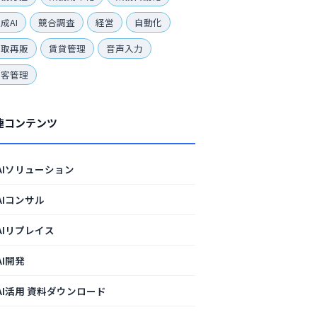
成AI
競合調査
経営
自動化
買取再販
賃貸管理
音声入力
顧客管理
連コンテンツ
AIソリューション
AIコンサル
AIリプレイス
AI開発
AI活用 資料ダウンロード