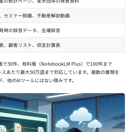
省の統計ページ、業界団体の発表資料
、セミナー録画、不動産解説動画
見時の録音データ、会議録音
表、顧客リスト、収支計算表
件、有料版（NotebookLM Plus）で100件まで
ソースあたり最大50万語まで対応しています。複数の書類を
が、他のAIツールにはない強みです。