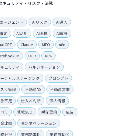
セキュリティ・リスク・法務
Iエージェント
AIリスク
AI導入
I査定
AI活用
AI画像
AI重説
hatGPT
Claude
MEO
n8n
otebookLM
OCR
RPA
セキュリティ
ハルシネーション
バーチャルステージング
プロンプト
リスク管理
不動産DX
不動産営業
人手不足
仕入れ判断
個人情報
口コミ
地域SEO
媒介契約
広告
料金比較
査定オペレーション
業務分担
業務効率化
業務自動化