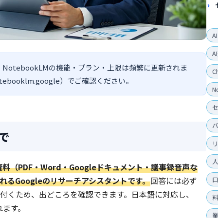
A
A
。NotebookLMの機能・プラン・上限は頻繁に更新されま
C
ooklm.google）でご確認ください。
N
行で
資料（PDF・Word・Googleドキュメント・議事録音声な
れるGoogleのリサーチアシスタントです。
回答には必ず
付くため、出どころを確認できます。日本語に対応し、
れます。