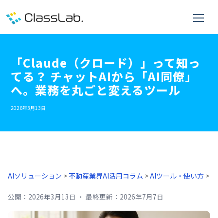
「Claude（クロード）」って知っ
てる？ チャットAIから「AI同僚」
へ。業務を丸ごと変えるツール
2026年3月13日
AIソリューション
>
不動産業界AI活用コラム
>
AIツール・使い方
>
公開：
2026年3月13日
・
最終更新：
2026年7月7日