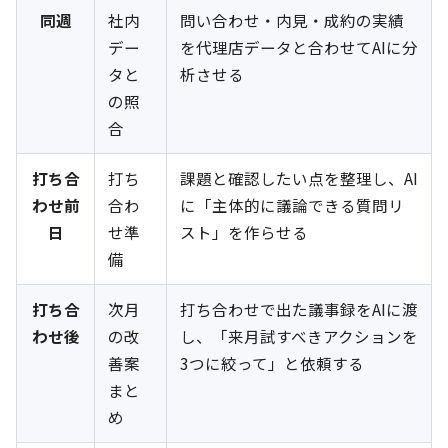
同週
社内
問い合わせ・内見・成約の実績
デー
を代理店データと合わせてAIに分
タと
析させる
の照
合
打ち合
打ち
課題と確認したい点を整理し、AI
わせ前
合わ
に「主体的に議論できる質問リ
日
せ準
スト」を作らせる
備
打ち合
次月
打ち合わせで出た議事録をAIに渡
わせ後
の改
し、「来月試すべきアクションを
善案
3つに絞って」と依頼する
まと
め