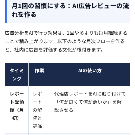
月1回の習慣にする：AI広告レビューの流
れを作る
広告分析をAIで行う効果は、1回やるよりも毎月継続する
ことで積み上がります。以下のような月次フローを作る
と、社内に広告を評価する文化が根付きます。
タイミ
作業
AIの使い方
ング
レポー
レポ
代理店レポートをAIに貼り付けて
ト受領
ート
「何が良くて何が悪いか」を解
後（月
の解
説させる
初）
読と
評価