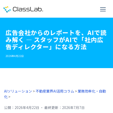
広告会社からのレポートを、AIで読
み解く ― スタッフがAIで「社内広
告ディレクター」になる方法
2026年4月22日
AIソリューション
>
不動産業界AI活用コラム
>
業務効率化・自動
化
>
公開：
2026年4月22日
・
最終更新：
2026年7月7日