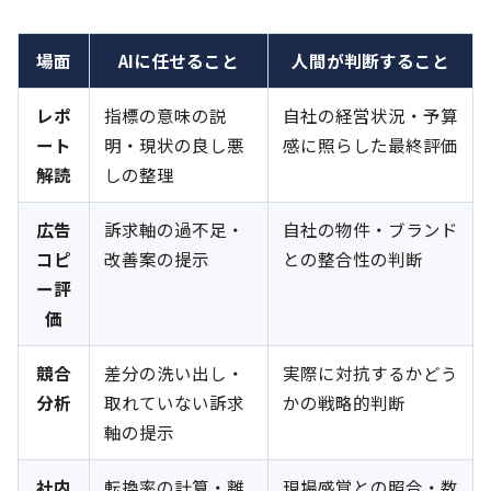
場面
AIに任せること
人間が判断すること
レポ
指標の意味の説
自社の経営状況・予算
ート
明・現状の良し悪
感に照らした最終評価
解読
しの整理
広告
訴求軸の過不足・
自社の物件・ブランド
コピ
改善案の提示
との整合性の判断
ー評
価
競合
差分の洗い出し・
実際に対抗するかどう
分析
取れていない訴求
かの戦略的判断
軸の提示
社内
転換率の計算・離
現場感覚との照合・数