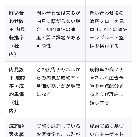
問い合
問い合わせは来るが
問い合わせ後の
わせ数
内見に繋がらない場
追客フローを見
＋ 内見
合、初回返信の速
直す。AIでの返信
転換率
度・質に課題がある
テンプレート整
（社
可能性
備を検討する
内）
内見数
どの広告チャネルか
成約率の高いチ
＋ 成約
らの内見が成約率・
ャネルへ広告予
率・成
単価が高いかが明確
算を重点配分す
約単価
になる
るよう代理店に
（社
指示する
内）
成約顧
実際に成約している
成約実績に基づ
客の属
お客様像と、広告が
いたターゲット