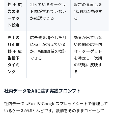
性 ＋ 広
狙っているターゲッ
設定の見直しを
告のタ
ト像がずれていない
代理店に依頼す
ーゲッ
か確認できる
る
ト設定
売上の
広告費を増やした月
効果が出ていな
月別推
に売上が増えている
い時期の広告内
移 ＋ 広
か、相関関係を検証
容・ターゲット
告投下
できる
を特定し、次期
タイミ
の戦略に反映す
ング
る
社内データをAIに渡す実践プロンプト
社内データはExcelやGoogleスプレッドシートで管理して
いるケースがほとんどです。数値をそのままコピーして