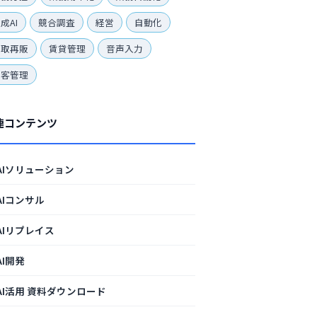
成AI
競合調査
経営
自動化
買取再販
賃貸管理
音声入力
顧客管理
連コンテンツ
AIソリューション
AIコンサル
AIリプレイス
AI開発
AI活用 資料ダウンロード