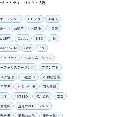
セキュリティ・リスク・法務
Iエージェント
AIリスク
AI導入
I査定
AI活用
AI画像
AI重説
hatGPT
Claude
MEO
n8n
otebookLM
OCR
RPA
セキュリティ
ハルシネーション
バーチャルステージング
プロンプト
リスク管理
不動産DX
不動産営業
人手不足
仕入れ判断
個人情報
口コミ
地域SEO
媒介契約
広告
料金比較
査定オペレーション
業務分担
業務効率化
業務自動化