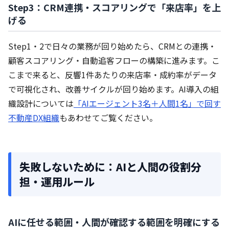
Step3：CRM連携・スコアリングで「来店率」を上
げる
Step1・2で日々の業務が回り始めたら、CRMとの連携・
顧客スコアリング・自動追客フローの構築に進みます。こ
こまで来ると、反響1件あたりの来店率・成約率がデータ
で可視化され、改善サイクルが回り始めます。AI導入の組
織設計については
「AIエージェント3名＋人間1名」で回す
不動産DX組織
もあわせてご覧ください。
失敗しないために：AIと人間の役割分
担・運用ルール
AIに任せる範囲・人間が確認する範囲を明確にする