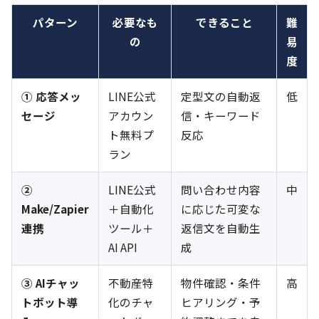
パターン
必要なも
できること
難
の
易
度
① 応答メッ
LINE公式
定型文の自動返
低
セージ
アカウン
信・キーワード
ト無料プ
反応
ラン
②
LINE公式
問い合わせ内容
中
Make/Zapier
＋自動化
に応じた可変な
連携
ツール＋
返信文を自動生
AI API
成
③ AIチャッ
不動産特
物件確認・条件
高
トボット導
化のチャ
ヒアリング・予