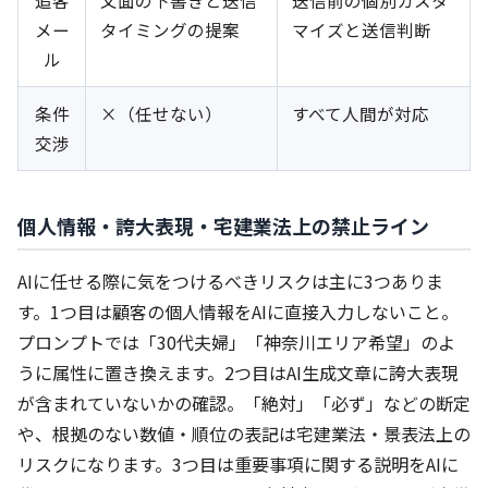
追客
文面の下書きと送信
送信前の個別カスタ
メー
タイミングの提案
マイズと送信判断
ル
条件
×（任せない）
すべて人間が対応
交渉
個人情報・誇大表現・宅建業法上の禁止ライン
AIに任せる際に気をつけるべきリスクは主に3つありま
す。1つ目は顧客の個人情報をAIに直接入力しないこと。
プロンプトでは「30代夫婦」「神奈川エリア希望」のよ
うに属性に置き換えます。2つ目はAI生成文章に誇大表現
が含まれていないかの確認。「絶対」「必ず」などの断定
や、根拠のない数値・順位の表記は宅建業法・景表法上の
リスクになります。3つ目は重要事項に関する説明をAIに