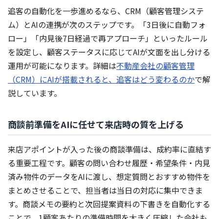
追客の自動化を一歩進めるなら、CRM（顧客管理システ
ム）とAIの連携が次のステップです。「3日後に自動フォ
ロー」「内見後7日経過で再アプローチ」といったルール
を設定し、顧客ステータスに応じてAIが文面を出し分ける
運用が可能になります。詳細は
不動産会社の顧客管理
（CRM）にAIが搭載されると、追客はどう変わるのか
で解
説しています。
商談前準備をAIに任せて来店時の質を上げる
来店アポイントが入った後の商談準備は、成約率に直結す
る重要工程です。顧客の問い合わせ履歴・希望条件・内見
済み物件のデータをAIに渡し、想定質問とおすすめ物件を
まとめさせることで、担当者は当日の対応に集中できま
す。商談メモの要約と次回提案資料の下書きを自動化する
ことで、1顧客あたりの準備時間を大きく圧縮した会社も