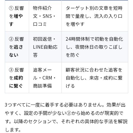
① 反響
物件紹介
ターゲット別の文章を短時
を
増や
文・SNS・
間で量産し、流入の入り口
す
口コミ
を増やす
② 反響
初回返信・
24時間体制で初動を自動化
を
逃さ
LINE自動応
し、夜間休日の取りこぼし
ない
答
を防ぐ
③ 反響
追客メー
顧客状況に合わせた追客を
を
成約
ル・CRM・
自動化し、来店・成約に繋
に繋ぐ
商談準備
げる
3つすべてに一度に着手する必要はありません。効果が出
やすく、設定の手間が少ない②から始めるのが現実的で
す。以降のセクションで、それぞれの具体的な手法を解説
します。