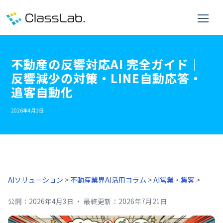
不動産の反響対応AI 完全ガイド｜
反響減少の対策・LINE自動応答・
追客自動化
2026年4月3日
AIソリューション
>
不動産業界AI活用コラム
>
AI営業・集客
>
公開：
2026年4月3日
・
最終更新：
2026年7月21日