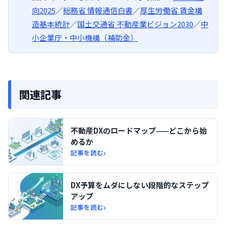
向2025
／
総務省 情報通信白書
／
厚生労働省 賃金構
造基本統計
／
国土交通省 不動産業ビジョン2030
／
中
小企業庁・中小機構（補助金）
関連記事
不動産DXのロードマップ——どこから始
めるか
›
記事を読む
DX予算をムダにしない段階的なステップ
アップ
›
記事を読む