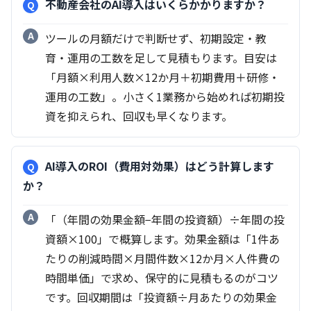
不動産会社のAI導入はいくらかかりますか？
ツールの月額だけで判断せず、初期設定・教
育・運用の工数を足して見積もります。目安は
「月額×利用人数×12か月＋初期費用＋研修・
運用の工数」。小さく1業務から始めれば初期投
資を抑えられ、回収も早くなります。
AI導入のROI（費用対効果）はどう計算します
か？
「（年間の効果金額−年間の投資額）÷年間の投
資額×100」で概算します。効果金額は「1件あ
たりの削減時間×月間件数×12か月×人件費の
時間単価」で求め、保守的に見積もるのがコツ
です。回収期間は「投資額÷月あたりの効果金