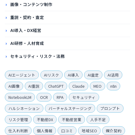
画像・コンテンツ制作
重説・契約・査定
AI導入・DX経営
AI研修・人材育成
セキュリティ・リスク・法務
AIエージェント
AIリスク
AI導入
AI査定
AI活用
AI画像
AI重説
ChatGPT
Claude
MEO
n8n
NotebookLM
OCR
RPA
セキュリティ
ハルシネーション
バーチャルステージング
プロンプト
リスク管理
不動産DX
不動産営業
人手不足
仕入れ判断
個人情報
口コミ
地域SEO
媒介契約