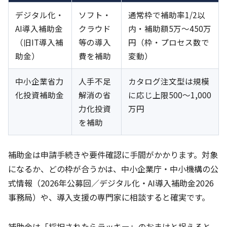
デジタル化・
ソフト・
通常枠で補助率1/2以
AI導入補助金
クラウド
内・補助額5万〜450万
（旧IT導入補
等の導入
円（枠・プロセス数で
助金）
費を補助
変動）
中小企業省力
人手不足
カタログ注文型は規模
化投資補助金
解消の省
に応じ上限500〜1,000
力化投資
万円
を補助
補助金は申請手続きや要件確認に手間がかかります。対象
になるか、どの枠が合うかは、中小企業庁・中小機構の公
式情報（2026年公募回／デジタル化・AI導入補助金2026
事務局）や、導入支援の専門家に相談すると確実です。
補助金は「採択されたらラッキー」のおまけと捉えると、