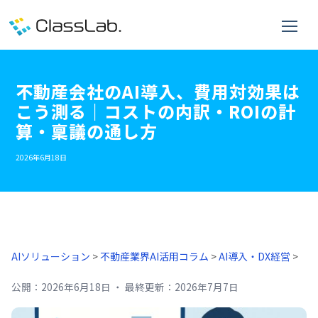
不動産会社のAI導入、費用対効果は
こう測る｜コストの内訳・ROIの計
算・稟議の通し方
2026年6月18日
AIソリューション
>
不動産業界AI活用コラム
>
AI導入・DX経営
>
公開：
2026年6月18日
・
最終更新：
2026年7月7日