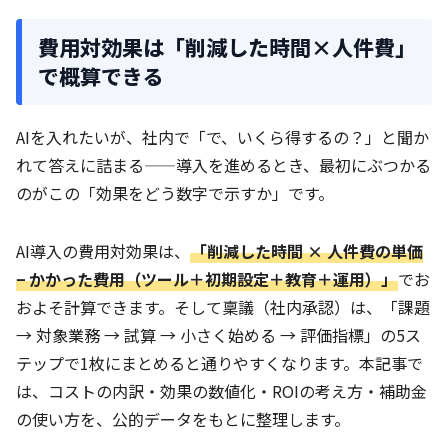
費用対効果は「削減した時間×人件費」
で概算できる
AIを入れたいが、社内で「で、いくら得するの？」と聞か
れて答えに詰まる——導入を進めるとき、最初にぶつかる
のがこの「効果をどう数字で示すか」です。
AI導入の費用対効果は、
「削減した時間 × 人件費の単価
− かかった費用（ツール＋初期設定＋教育＋運用）」
でお
およそ計算できます。そして稟議（社内承認）は、「課題
→ 対象業務 → 試算 → 小さく始める → 評価指標」の5ス
テップで1枚にまとめると通りやすくなります。本記事で
は、コストの内訳・効果の数値化・ROIの考え方・補助金
の使い方を、公的データをもとに整理します。