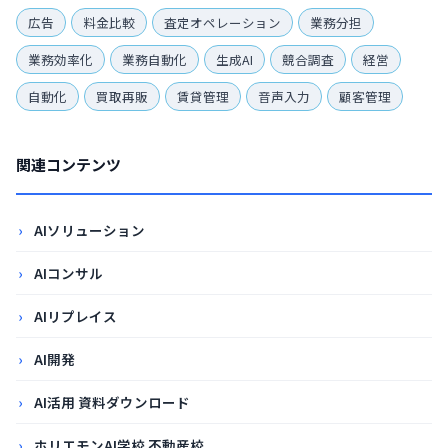
広告
料金比較
査定オペレーション
業務分担
業務効率化
業務自動化
生成AI
競合調査
経営
自動化
買取再販
賃貸管理
音声入力
顧客管理
関連コンテンツ
AIソリューション
AIコンサル
AIリプレイス
AI開発
AI活用 資料ダウンロード
ホリエモンAI学校 不動産校