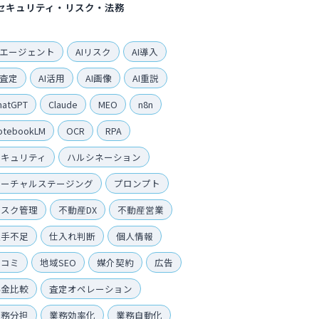
セキュリティ・リスク・法務
Iエージェント
AIリスク
AI導入
I査定
AI活用
AI画像
AI重説
hatGPT
Claude
MEO
n8n
otebookLM
OCR
RPA
セキュリティ
ハルシネーション
バーチャルステージング
プロンプト
リスク管理
不動産DX
不動産営業
人手不足
仕入れ判断
個人情報
口コミ
地域SEO
媒介契約
広告
料金比較
査定オペレーション
業務分担
業務効率化
業務自動化