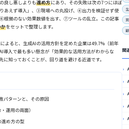
ルの良し悪しよりも
進め方
にあり、その失敗は次の7つにほぼ
生
りあえず導入」、③現場への丸投げ、④出力を検証せず使
、⑥根拠のない効果数値を出す、⑦ツールの乱立。この記事
のか
をセットで整理します。
）によると、生成AIの活用方針を定めた企業は49.7%（前年
関
、AI導入で最も多い懸念が「効果的な活用方法がわからな
先に知っておくことが、回り道を避ける近道です。
失敗パターンと、その原因
令・運用の両面）
の進め方の型