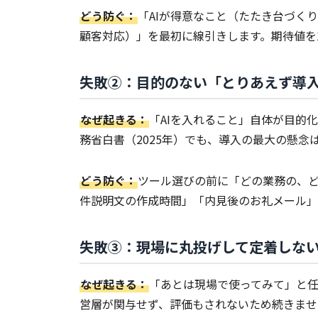
どう防ぐ：
「AIが得意なこと（たたき台づく
顧客対応）」を最初に線引きします。期待値を
失敗②：目的のない「とりあえず導
なぜ起きる：
「AIを入れること」自体が目的
務省白書（2025年）でも、導入の最大の懸
どう防ぐ：
ツール選びの前に「どの業務の、ど
件説明文の作成時間」「内見後のお礼メール」
失敗③：現場に丸投げして定着しな
なぜ起きる：
「あとは現場で使ってみて」と
営層が関与せず、評価もされないため続きませ