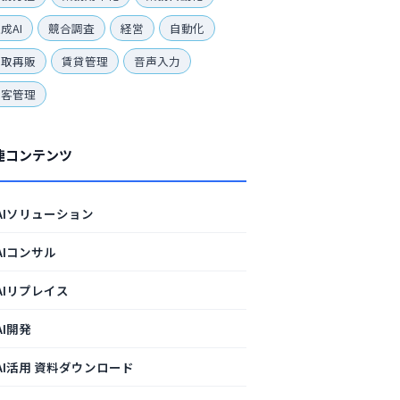
成AI
競合調査
経営
自動化
買取再販
賃貸管理
音声入力
顧客管理
連コンテンツ
AIソリューション
AIコンサル
AIリプレイス
AI開発
AI活用 資料ダウンロード