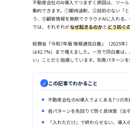
不動産会社のAI導入でつまずく原因は、ツー
集約できます。①期待過剰、②目的のない「と
う、⑤顧客情報を無断でクラウドAIに入れる
では、それぞれが
なぜ起きるのか
と
どう防ぐ
総務省『令和7年版 情報通信白書』（2025年
は42.7%）まで増えました。一方で同白書は
い」ことだと指摘しています。失敗パターンを
この記事でわかること
不動産会社のAI導入でよくある7つの
各パターンを先回りで防ぐ具体策（法
「入れただけ」で終わらせない、導入