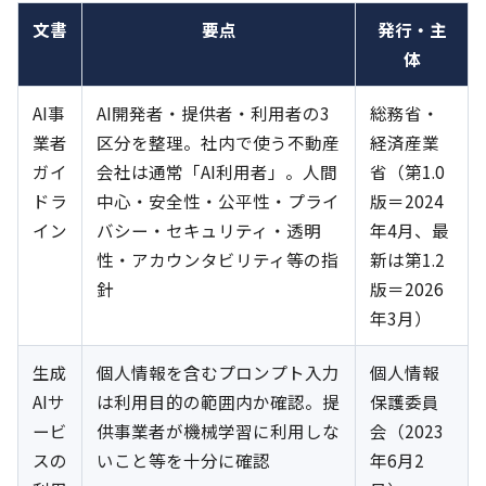
文書
要点
発行・主
体
AI事
AI開発者・提供者・利用者の3
総務省・
業者
区分を整理。社内で使う不動産
経済産業
ガイ
会社は通常「AI利用者」。人間
省（第1.0
ドラ
中心・安全性・公平性・プライ
版＝2024
イン
バシー・セキュリティ・透明
年4月、最
性・アカウンタビリティ等の指
新は第1.2
針
版＝2026
年3月）
生成
個人情報を含むプロンプト入力
個人情報
AIサ
は利用目的の範囲内か確認。提
保護委員
ービ
供事業者が機械学習に利用しな
会（2023
スの
いこと等を十分に確認
年6月2