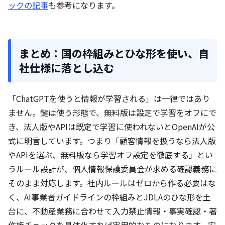
ックの記事
も参考になります。
まとめ：国の枠組みとひな形を使い、自
社仕様に落とし込む
「ChatGPTを使うと情報が学習される」は一律ではあり
ません。鍵は使う形態で、無料版は設定で学習をオフにで
き、法人版やAPIは既定で学習に使われないとOpenAIが公
式に明言しています。つまり「顧客情報を扱うなら法人版
やAPIを選ぶ、無料版なら学習オフ設定を徹底する」とい
うルール設計が、個人情報保護委員会が求める確認義務に
そのまま対応します。社内ルールはゼロから作る必要はな
く、AI事業者ガイドラインの枠組みとJDLAのひな形を土
台に、不動産業務に合わせて入力禁止情報・事実確認・著
作権チェックを具体化すれば実用的なものになります。安