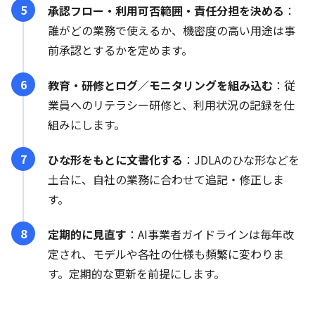
承認フロー・利用可否範囲・責任分担を決める
：
誰がどの業務で使えるか、機密度の高い用途は事
前承認とするかを定めます。
教育・研修とログ／モニタリングを組み込む
：従
業員へのリテラシー研修と、利用状況の記録を仕
組みにします。
ひな形をもとに文書化する
：JDLAのひな形などを
土台に、自社の業務に合わせて追記・修正しま
す。
定期的に見直す
：AI事業者ガイドラインは毎年改
定され、モデルや各社の仕様も頻繁に変わりま
す。定期的な更新を前提にします。