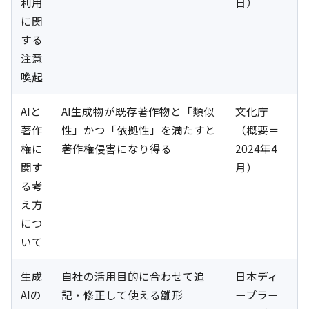
利用
日）
に関
する
注意
喚起
AIと
AI生成物が既存著作物と「類似
文化庁
著作
性」かつ「依拠性」を満たすと
（概要＝
権に
著作権侵害になり得る
2024年4
関す
月）
る考
え方
につ
いて
生成
自社の活用目的に合わせて追
日本ディ
AIの
記・修正して使える雛形
ープラー