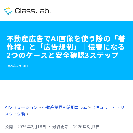
不動産広告でAI画像を使う際の「著
作権」と「広告規制」｜侵害になる
2つのケースと安全確認3ステップ
2026年2月18日
AIソリューション
>
不動産業界AI活用コラム
>
セキュリティ・リ
スク・法務
>
公開：
2026年2月18日
・
最終更新：
2026年8月3日