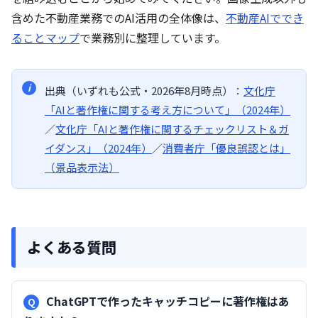
含めた不動産業務でのAI活用の全体像は、
不動産AIででき
ることマップ
で業務別に整理しています。
出典（いずれも公式・2026年8月時点）：
文化庁
「AIと著作権に関する考え方について」（2024年）
／
文化庁「AIと著作権に関するチェックリスト＆ガ
イダンス」（2024年）
／
消費者庁「優良誤認とは」
（景品表示法）
よくある質問
ChatGPTで作ったキャッチコピーに著作権はあ