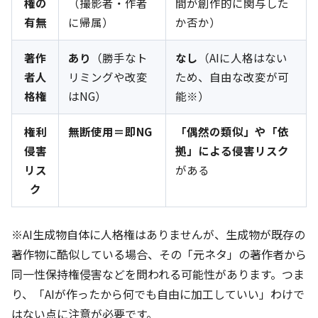
権の
（撮影者・作者
間が創作的に関与した
有無
に帰属）
か否か）
著作
あり
（勝手なト
なし
（AIに人格はない
者人
リミングや改変
ため、自由な改変が可
格権
はNG）
能※）
権利
無断使用＝即NG
「偶然の類似」や「依
侵害
拠」による侵害リスク
リス
がある
ク
※AI生成物自体に人格権はありませんが、生成物が既存の
著作物に酷似している場合、その「元ネタ」の著作者から
同一性保持権侵害などを問われる可能性があります。つま
り、「AIが作ったから何でも自由に加工していい」わけで
はない点に注意が必要です。