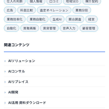
仕入れ判断
個人情報
口コミ
地域SEO
媒介契約
広告
料金比較
査定オペレーション
業務分担
業務効率化
業務自動化
生成AI
競合調査
経営
自動化
買取再販
賃貸管理
音声入力
顧客管理
関連コンテンツ
AIソリューション
AIコンサル
AIリプレイス
AI開発
AI活用 資料ダウンロード