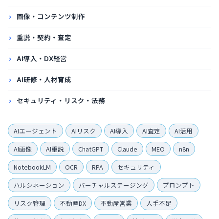
画像・コンテンツ制作
重説・契約・査定
AI導入・DX経営
AI研修・人材育成
セキュリティ・リスク・法務
AIエージェント
AIリスク
AI導入
AI査定
AI活用
AI画像
AI重説
ChatGPT
Claude
MEO
n8n
NotebookLM
OCR
RPA
セキュリティ
ハルシネーション
バーチャルステージング
プロンプト
リスク管理
不動産DX
不動産営業
人手不足