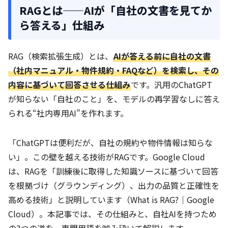
RAGとは——AIが「自社の文書を見てか
ら答える」仕組み
RAG（検索拡張生成）とは、
AIが答える前に自社の文書
（社内マニュアル・物件規約・FAQなど）を検索し、その
内容に基づいて回答させる仕組み
です。汎用のChatGPT
が知らない「自社のこと」を、モデルの再学習なしに答え
られる“社内専用AI”を作れます。
「ChatGPTは便利だが、自社の規約や物件情報は知らな
い」。この壁を越える技術がRAGです。Google Cloud
は、RAGを「訓練後に取得した知識ソースに基づいて回答
を根拠づけ（グラウンディング）、出力の品質と正確性を
高める技術」と説明しています（What is RAG?｜Google
Cloud）。本記事では、その仕組みと、自社AIを持つため
の3つの道を、専門用語を噛み砕いて解説します。