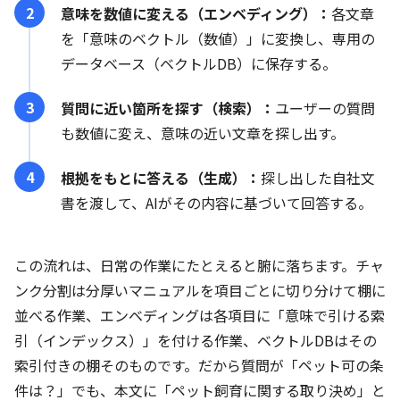
意味を数値に変える（エンベディング）：
各文章
を「意味のベクトル（数値）」に変換し、専用の
データベース（ベクトルDB）に保存する。
質問に近い箇所を探す（検索）：
ユーザーの質問
も数値に変え、意味の近い文章を探し出す。
根拠をもとに答える（生成）：
探し出した自社文
書を渡して、AIがその内容に基づいて回答する。
この流れは、日常の作業にたとえると腑に落ちます。チャ
ンク分割は分厚いマニュアルを項目ごとに切り分けて棚に
並べる作業、エンベディングは各項目に「意味で引ける索
引（インデックス）」を付ける作業、ベクトルDBはその
索引付きの棚そのものです。だから質問が「ペット可の条
件は？」でも、本文に「ペット飼育に関する取り決め」と