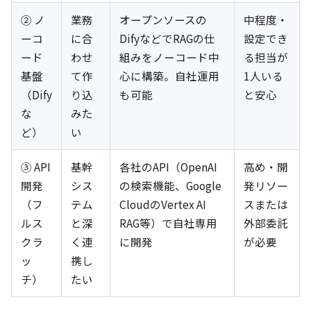
② ノ
業務
オープンソースの
中程度・
ーコ
に合
DifyなどでRAGの仕
設定でき
ード
わせ
組みをノーコード中
る担当が
基盤
て作
心に構築。自社運用
1人いる
（Dify
り込
も可能
と安心
な
みた
ど）
い
③ API
基幹
各社のAPI（OpenAI
高め・開
開発
シス
の検索機能、Google
発リソー
（フ
テム
CloudのVertex AI
スまたは
ルス
と深
RAG等）で自社専用
外部委託
クラ
く連
に開発
が必要
ッ
携し
チ）
たい