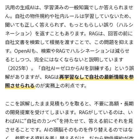
汎用の生成AIは、学習済みの一般知識でしか答えられませ
ん。自社の物件規約や社内ルールは学習していないため、
聞いても正しく答えられず、もっともらしい誤り（ハルシ
ネーション）を返すこともあります。RAGは、回答の前に
自社文書を検索して根拠を渡すことで、この問題を抑えま
す。OpenAIも、検索やRAGでハルシネーションは減らせ
るとしつつ、完全にはなくならないと説明しています
（2025年）。「自社AI＝ゼロからAIを訓練する」という誤
解がありますが、RAGは
再学習なしで自社の最新情報を参
照させられる
のが実務上の利点です。
ここを誤解したまま見積もりを取ると、不要に高額・長期
の開発提案を受けてしまいます。RAGがしているのは、い
わばAIに“自社のカンペ”を持たせて、答える前にそれを見
させることです。AIの頭脳そのものを作り替えるのではな
く、参照する資料を差し替えるだけ。だから物件規約が改