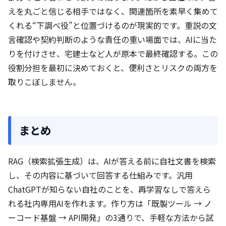
えを丸ごと信じる相手ではなく、関連箇所を素早く集めて
くれる“下調べ役”と位置づけるのが現実的です。重説の文
言確認や契約判断のような責任の重い場面では、AIに当た
りを付けさせ、宅建士など人が原本で最終確認する。この
役割分担を最初に決めておくと、便利さとリスクの両方を
取りこぼしません。
まとめ
RAG（検索拡張生成）は、AIが答える前に自社文書を検索
し、その内容に基づいて回答する仕組みです。汎用
ChatGPTが知らない自社のことを、再学習なしで答えら
れる社内専用AIを作れます。作り方は「既製ツール → ノ
ーコード基盤 → API開発」の3通りで、手軽な方法から試