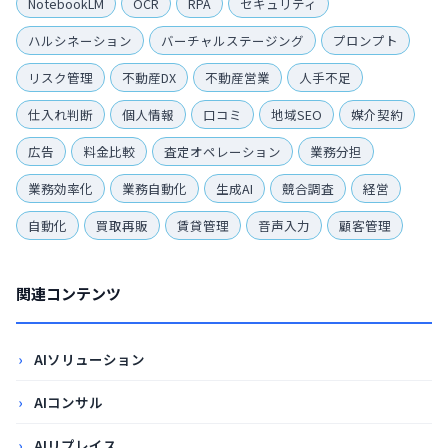
NotebookLM
OCR
RPA
セキュリティ
ハルシネーション
バーチャルステージング
プロンプト
リスク管理
不動産DX
不動産営業
人手不足
仕入れ判断
個人情報
口コミ
地域SEO
媒介契約
広告
料金比較
査定オペレーション
業務分担
業務効率化
業務自動化
生成AI
競合調査
経営
自動化
買取再販
賃貸管理
音声入力
顧客管理
関連コンテンツ
AIソリューション
AIコンサル
AIリプレイス