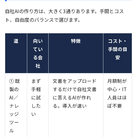
自社AIの作り方は、大きく3通りあります。手間とコス
ト、自由度のバランスで選びます。
道
向い
特徴
コスト・
てい
手間の目
る会
安
社
① 既
まず
文書をアップロード
月額制が
製の
手軽
するだけで自社文書
中心・IT
AI／
に試
に答えるAIが作れ
人員はほ
ナレ
した
る。導入が速い
ぼ不要
ッジ
い
ツー
ル