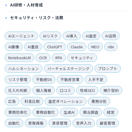
AI研修・人材育成
セキュリティ・リスク・法務
AIエージェント
AIリスク
AI導入
AI査定
AI活用
AI画像
AI重説
ChatGPT
Claude
MEO
n8n
NotebookLM
OCR
RPA
セキュリティ
ハルシネーション
バーチャルステージング
プロンプト
リスク管理
不動産DX
不動産営業
人手不足
仕入れ判断
個人情報
口コミ
地域SEO
媒介契約
広告
料金比較
査定オペレーション
業務分担
業務効率化
業務自動化
生成AI
競合調査
経営
自動化
買取再販
賃貸管理
音声入力
顧客管理