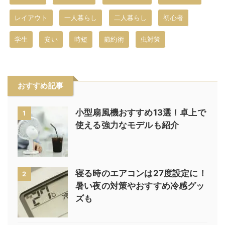
レイアウト
一人暮らし
二人暮らし
初心者
学生
安い
時短
節約術
虫対策
おすすめ記事
小型扇風機おすすめ13選！卓上で
1
使える強力なモデルも紹介
寝る時のエアコンは27度設定に！
2
暑い夜の対策やおすすめ冷感グッ
ズも