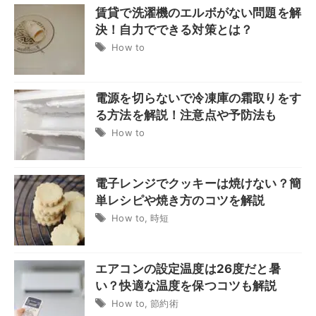
賃貸で洗濯機のエルボがない問題を解
決！自力でできる対策とは？
How to
電源を切らないで冷凍庫の霜取りをす
る方法を解説！注意点や予防法も
How to
電子レンジでクッキーは焼けない？簡
単レシピや焼き方のコツを解説
How to
,
時短
エアコンの設定温度は26度だと暑
い？快適な温度を保つコツも解説
How to
,
節約術