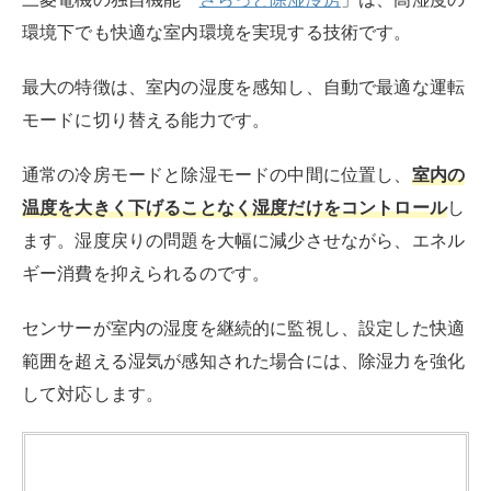
200V MSZ-GE4025S-W 2025年 ピュアホワ
イト 霧ヶ峰GEシリーズ
created by
Rinker
三菱電機(MITSUBISHI ELECTRIC)
¥113,900
(2026/08/04 21:24:21時点 Amazon調べ-
詳細)
Amazon
楽天市場
Yahooショッピング
モデル名
霧ヶ峰 MSZ-X4025S（霧ヶ峰 Xシリー
ズ）
畳数目安
14畳用