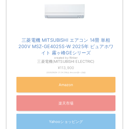
冷房対応畳数
冷房17畳まで
暖房対応畳数
暖房14畳まで
年間電気代
30,942円
本体サイズ
幅799mm×高さ295mm×奥行389mm
（室内機）
重量（室内
17 kg
機）
ダイキン「さらら除湿」
ダイキンエアコンは「
さらら除湿
」機能で知られていま
す。さらら除湿機能を搭載したダイキンのエアコンは、
ただ冷やすだけではなく、室内の湿度を適切に管理し、
湿度戻りの問題を解決します。