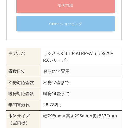
日立のエアコンは「
カラッと除湿
」機能を搭載してお
り、特に湿度が高い日本の夏に最適な性能を発揮しま
す。
「カラッと除湿」はただ単に湿気を取り除くのではな
く、
室内の温度を大きく下げることなく湿度をコントロ
ールする
ので、冷えすぎを防ぎながらも空気をさわやか
に保てます。
大きな特徴は、高精度な湿度センサーが連続して室内の
湿度を測定し、湿度が設定値を超えるとエアコンに信号
を送り、除湿モードが働きます。理想的な湿度レベルを
自動で維持する点がとても効率的です。
また、日立のエアコンは、除湿中にも室温の変動を最小
限に抑える技術を採用しています。