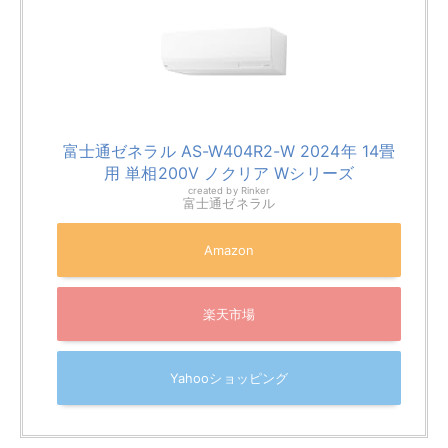
暖房対応畳数
暖房14畳まで
年間電気代
30,942円
本体サイズ
幅798mm×高さ293mm×奥行385mm
（室内機）
重量（室内
17.5kg
機）
湿度戻りの対処法