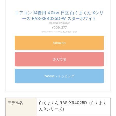
本体サイズ
幅798mm×高さ295mm×奥行385mm
（室内機）
重量（室内
16.5kg
機）
富士通ゼネラル「さらさら冷房」
富士通ゼネラルでは、「
さらさら冷房
」という機能を搭
載し、室内の湿度と温度を適切にコントロールして不快
な湿気を感じさせずに快適な空間を保ちます。
エアコンが自動で湿度を調整し、冷気だけでなく湿度も
同時に管理するため、室内がべたつかずにいつでもさら
さらとした空気です。
高度な湿度センサーが室内の
湿度レベルをリアルタイム