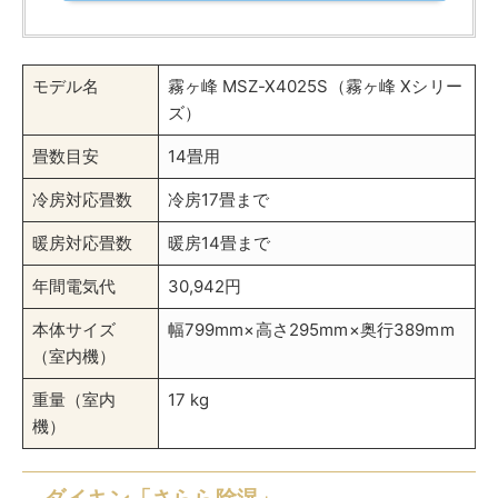
「さらら除湿」は通常の冷房モードとは異なり、冷却過
程で室内の湿気を計算し尽くした上で、
最適な温度まで
下げることなく湿度だけを効率よく除去
します。
室内は過剰に冷やされることなく、常に快適な湿度レベ
ルを保てます。無駄な冷房運転を減らすことで電力消費
を抑え、環境にも優しい運用が可能です。
室内の湿度と温度を個別にコントロールすることで、エ
アコンが不必要に動作することがなく、結果としてラン
ニングコストの削減にもつながります。