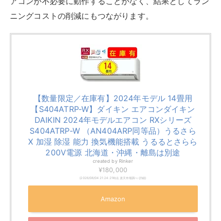
モデル名
うるさらX S404ATRP-W（うるさら
RXシリーズ）
畳数目安
おもに14畳用
冷房対応畳数
冷房17畳まで
暖房対応畳数
暖房14畳まで
年間電気代
28,782円
本体サイズ
幅798mm×高さ295mm×奥行370mm
（室内機）
重量（室内
16.5kg
機）
日立「カラッと除湿」