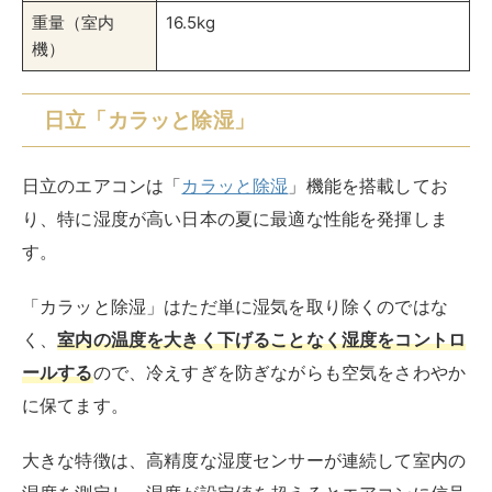
従来の除湿機能では室温が低下しすぎることがありまし
たが、「カラッと除湿」ではその点が大きく改善され、
夏場でも冷えすぎによる不快感を感じることなく、適度
な涼しさを保ちます。
エアコン 14畳用 4.0kw 日立 白くまくん Xシリ
ーズ RAS-XR4025D-W スターホワイト
created by
Rinker
¥209,377
(2026/08/05 13:51:31時点 楽天市場調べ-
詳細)