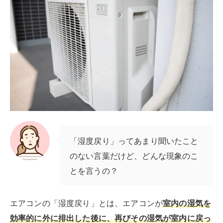
のない言葉だけど、どんな現象のこ
とを言うの？
エアコンの「湿度戻り」とは、エアコンが
室内の湿気を
効率的に外に排出した後に、再びその湿気が室内に戻っ
てしまう現象
です。
室内の温度が設定温度まで達すると、エアコンは送風状
態となりますが、その際に起こります。
冷房をつけているのに、なんだかムシムシするといった
経験はないでしょうか？それが「湿度戻り」です。
この問題は、特に湿度が高い地域でのエアコン使用時に
顕著になり、快適な室内環境を維持する上で大きな障害
となることがあります。