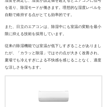
Amazon
楽天市場
Yahooショッピング
モデル名
白くまくん RAS-XR4025D（白くまく
ん Xシリーズ）
畳数目安
おもに14畳用
冷房対応畳数
冷房17畳まで
暖房対応畳数
暖房14畳まで
年間電気代
28,782円