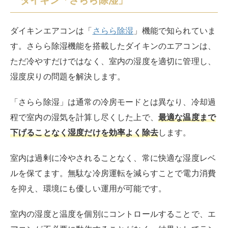
【数量限定／在庫有】2024年モデル 14畳用
【S404ATRP-W】ダイキン エアコンダイキン
DAIKIN 2024年モデルエアコン RXシリーズ
S404ATRP-W （AN404ARP同等品）うるさら
X 加湿 除湿 能力 換気機能搭載 うるるとさらら
200V電源 北海道・沖縄・離島は別途
created by
Rinker
¥180,000
(2026/08/04 21:24:21時点 楽天市場調べ-
詳細)
Amazon
楽天市場
Yahooショッピング