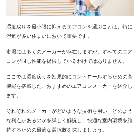
エアコンが室内の湿気を吸収した後、
冷却過程で除去さ
れた水分を外に排出する前に、再び熱を加えて室内の空
気を温める仕組み
です。
その結果、冷えすぎを防ぎつつ湿度をコントロールでき
るもので、特に梅雨時や湿度が高い日には有効な機能で
す。
一般的な除湿・ドライ機能は、室温を下げながら除湿を
する機能であり、冷房をつける程でもない季節には寒す
ぎてしまうこともありますが、
再熱除湿機能なら、室温
を下げずに湿度だけを下げられます。
ただし、この再熱除湿機能はすべてのエアコン・メーカ
ーで採用されている機能ではなく、こだわる人はエアコ
ン選びから注視しておかなければなりません。