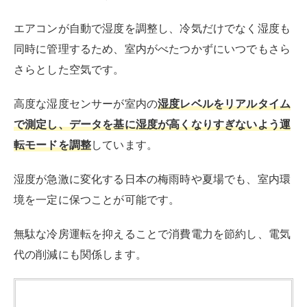
用 単相200V ノクリア Wシリーズ
created by
Rinker
富士通ゼネラル
Amazon
楽天市場
Yahooショッピング
モデル名
ノクリア AS-W404R2（ノクリア Wシ
リーズ）
畳数目安
おもに14畳用
冷房対応畳数
冷房17畳まで