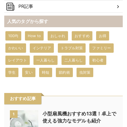
PR記事
人気のタグから探す
100均
How to
おしゃれ
おすすめ
お得
かわいい
インテリア
トラブル対策
ファミリー
レイアウト
一人暮らし
二人暮らし
初心者
学生
安い
時短
節約術
虫対策
おすすめ記事
小型扇風機おすすめ13選！卓上で
1
使える強力なモデルも紹介