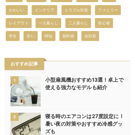
かわいい
インテリア
トラブル対策
ファミリー
レイアウト
一人暮らし
二人暮らし
初心者
学生
安い
時短
節約術
虫対策
おすすめ記事
小型扇風機おすすめ13選！卓上で
1
使える強力なモデルも紹介
寝る時のエアコンは27度設定に！
2
暑い夜の対策やおすすめ冷感グッ
ズも