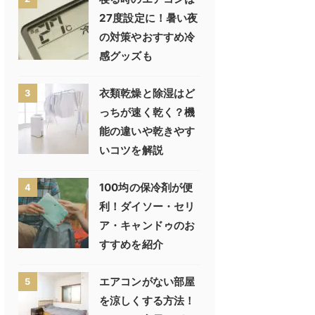
27度設定に！暑い夜
の対策やおすすめ冷
感グッズも
衣類乾燥と除湿はど
3
っちが速く乾く？機
能の違いや乾きやす
いコツを解説
100均の保冷剤が便
4
利！ダイソー・セリ
ア・キャンドゥのお
すすめを紹介
エアコンがない部屋
5
を涼しくする方法！