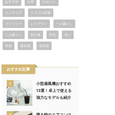
おすすめ
お得
かわいい
インテリア
トラブル対策
ファミリー
レイアウト
一人暮らし
二人暮らし
初心者
学生
安い
時短
節約術
虫対策
おすすめ記事
小型扇風機おすすめ
1
13選！卓上で使える
強力なモデルも紹介
寝る時のエアコンは
2