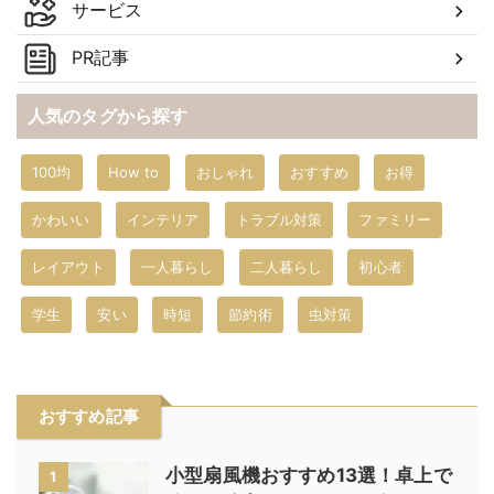
サービス
PR記事
人気のタグから探す
100均
How to
おしゃれ
おすすめ
お得
かわいい
インテリア
トラブル対策
ファミリー
レイアウト
一人暮らし
二人暮らし
初心者
学生
安い
時短
節約術
虫対策
おすすめ記事
小型扇風機おすすめ13選！卓上で
1