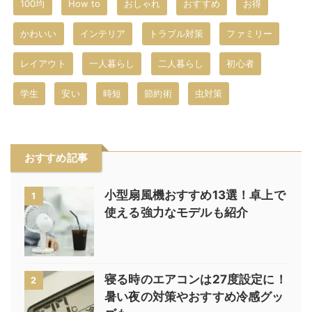
100均
How to
おしゃれ
おすすめ
お得
かわいい
インテリア
トラブル対策
ファミリー
レイアウト
一人暮らし
二人暮らし
初心者
学生
安い
時短
節約術
虫対策
おすすめ記事
小型扇風機おすすめ13選！卓上で
1
使える強力なモデルも紹介
寝る時のエアコンは27度設定に！
2
暑い夜の対策やおすすめ冷感グッ