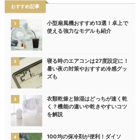
おすすめ記事
小型扇風機おすすめ13選！卓上で
1
使える強力なモデルも紹介
寝る時のエアコンは27度設定に！
2
暑い夜の対策やおすすめ冷感グッ
ズも
衣類乾燥と除湿はどっちが速く乾
3
く？機能の違いや乾きやすいコツ
を解説
100均の保冷剤が便利！ダイソ
4