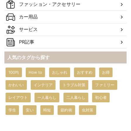
ファッション・アクセサリー
カー用品
サービス
PR記事
人気のタグから探す
100均
How to
おしゃれ
おすすめ
お得
かわいい
インテリア
トラブル対策
ファミリー
レイアウト
一人暮らし
二人暮らし
初心者
学生
安い
時短
節約術
虫対策