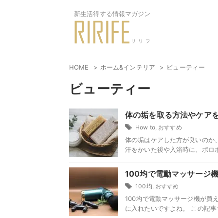
新生活得する情報マガジン
HOME
ホーム&インテリア
ビューティー
ビューティー
体の垢を取る方法やケア
How to
,
おすすめ
体の垢はケアした方が良いのか
汗をかいた後や入浴時に、ボロボ
100均で電動マッサージ
100均
,
おすすめ
100均で電動マッサージ機が買
に入れたいですよね。 この記事で