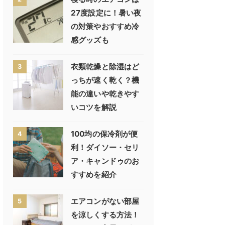
27度設定に！暑い夜
の対策やおすすめ冷
感グッズも
衣類乾燥と除湿はど
3
っちが速く乾く？機
能の違いや乾きやす
いコツを解説
100均の保冷剤が便
4
利！ダイソー・セリ
ア・キャンドゥのお
すすめを紹介
エアコンがない部屋
5
を涼しくする方法！