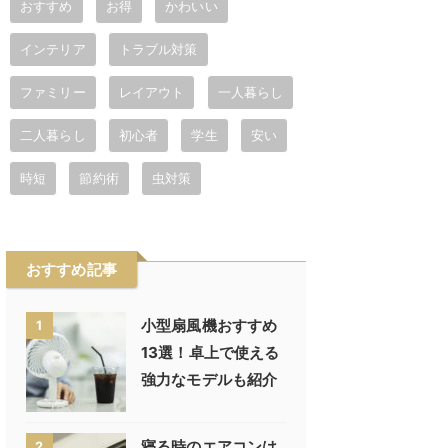
おすすめ
お得
かわいい
インテリア
トラブル対策
ファミリー
レイアウト
一人暮らし
二人暮らし
初心者
学生
安い
時短
節約術
虫対策
おすすめ記事
小型扇風機おすすめ
1
13選！卓上で使える
強力なモデルも紹介
寝る時のエアコンは
2