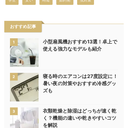
学生
安い
時短
節約術
虫対策
おすすめ記事
小型扇風機おすすめ13選！卓上で
1
使える強力なモデルも紹介
寝る時のエアコンは27度設定に！
2
暑い夜の対策やおすすめ冷感グッ
ズも
衣類乾燥と除湿はどっちが速く乾
3
く？機能の違いや乾きやすいコツ
を解説