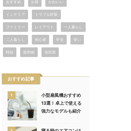
おすすめ
お得
かわいい
インテリア
トラブル対策
ファミリー
レイアウト
一人暮らし
二人暮らし
初心者
学生
安い
時短
節約術
虫対策
おすすめ記事
小型扇風機おすすめ
1
13選！卓上で使える
強力なモデルも紹介
寝る時のエアコンは
2