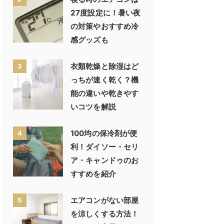
27度設定に！暑い夜
の対策やおすすめ冷
感グッズも
衣類乾燥と除湿はど
3
っちが速く乾く？機
能の違いや乾きやす
いコツを解説
100均の保冷剤が便
4
利！ダイソー・セリ
ア・キャンドゥのお
すすめを紹介
エアコンがない部屋
5
を涼しくする方法！