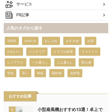
サービス
PR記事
人気のタグから探す
100均
How to
おしゃれ
おすすめ
お得
かわいい
インテリア
トラブル対策
ファミリー
レイアウト
一人暮らし
二人暮らし
初心者
学生
安い
時短
節約術
虫対策
おすすめ記事
小型扇風機おすすめ13選！卓上で
1