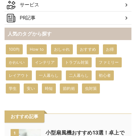
サービス
PR記事
人気のタグから探す
100均
How to
おしゃれ
おすすめ
お得
かわいい
インテリア
トラブル対策
ファミリー
レイアウト
一人暮らし
二人暮らし
初心者
学生
安い
時短
節約術
虫対策
おすすめ記事
小型扇風機おすすめ13選！卓上で
1