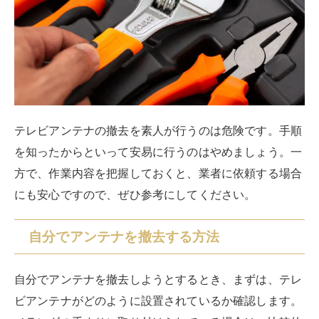
す。
テレビアンテナの撤去作業にあたっては、
最低2人を確
保
しましょう。
装備
絶縁手袋、ヘルメット、高所作業用安全靴、安全
帯
用意する物
長はしご、工具（ニッパーやレンチ）
高所での作業およびアンテナや金具類の運搬があるた
め、はしごは長いものが必要です。
はしごは、屋根の雨どいなどに固定して、倒れないよう