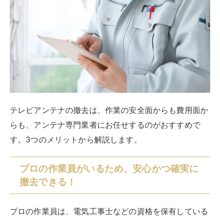
アンテナ専門業者なら、自社対応のため、特にスピーデ
ィーです。営業所からの距離が近ければ、1時間以内に
駆けつけてくれる場合もあります。
素人では、初見なのであれこれ迷ってしまう作業も、慣
れた作業員ならスムーズに行えます。テレビアンテナの
機種や取り付け方式、取り付け場所はさまざまですが、
専門業者なら豊富な経験があるので、作業をつつがなく
完了してくれるでしょう。
ただし、
優良な業者にお願いしないと、作業後に思わぬ
金額を請求されてしまうこともあるので、優良業者を選
びましょう。
選び方のポイントを後述します。
テレビアンテナに関する相談ができる