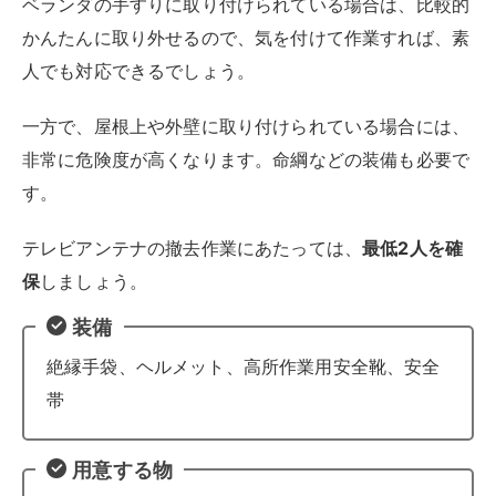
にしておきます。上り下りする際は、安全のために作業
者とは別の一人がはしごを支えるようにします。
八木式アンテナの場合
八木式アンテナとは、魚の骨のような形をした昔ながら
のアンテナで、広く普及しています。地上放送を受信す
るアンテナです。
支持線を切断する
屋根上の八木式アンテナは、強風などで倒れないよ
うに、2～4方向の複数の支持線（金属製のワイヤ
ー）で支えられています。支持線を、レンチなどで
切断して取り外します。支持線のもう一方は、屋根
の破風（端部分）にステーアンカーや釘（クギ）で
留められているので、取り外します。