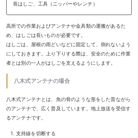
アンテナ本体を取り外す
八木式アンテナは一般的に、屋根馬（アンテナを固
定するための土台）に取り付けられた支柱と一体に
なっています。ですので、屋根馬から支柱を外す
と、アンテナも一緒に外せます。合わせた重さは
3kgほどで、重量があります。取り外したら、ひと
まず、落下させない場所に置きましょう。
支柱や固定金具を外す
屋根馬や支柱、留めてある金具類も外し、降ろしや
すいように、袋などにまとめます。
BS/CSアンテナの場合
BS/CSアンテナは、パラボラアンテナと呼ばれる円盤状
です。ベランダの手すりに取り付けられていれば、素人
でも取り外せます。