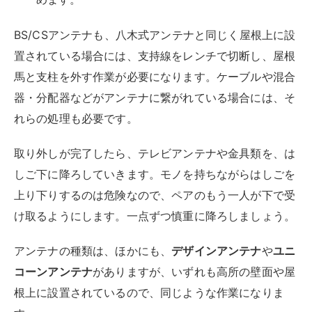
天候
作業日には、
天候の良い日
を選び、足元が不安定な雨天
や強風の日は避けましょう。
手すりや足場のない屋根上では、風に煽られたり滑った
りすると大変危険です。安全帯も装着しておいてくださ
い。
感電
テレビアンテナ周辺は通常、電気が流れている環境で
す。感電や電気ショックのリスクがあることを知ってお
きましょう。作業には
絶縁手袋
を用いる方が安全です。