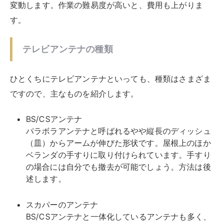
ベランダの手すりに取り付けられています。手すり
の場合には自分でも撤去が可能でしょう。方法は後
述します。
スカパーのアンテナ
BS/CSアンテナと一体化しているアンテナも多く、
形状も似ています。
なお、スカパーには撤去作業を依頼できません。ス
カパーの契約は、アンテナ購入という形になるた
め、撤去作業は自分でするか、またはアンテナ専門
業者への依頼が必要です（
スカパー公式ページ
）。
地デジアンテナ
八木式アンテナと呼ばれる魚の骨のような形のアン
テナが多いです。屋根上に取り付けられているケー
スが多く、撤去にあたってはアンテナ専門業者への
依頼が確実です。
アナログアンテナ