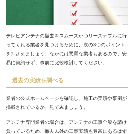
トータルの満足度
高評価が並んでいても、不自然なところがないか、一歩
引いてみてみてください。
口コミによる評価を見ていくと、一般的な傾向として、
アンテナ専門業者の場合は、ある程度サービスの品質が
均一ですが、引越業者や家電量販店の場合、技術や対応
力にばらつきがあるケースが多くなっています。
保証サービスの有無を確認する
テレビアンテナの撤去にあたって業者を選ぶ際には、保
証サービスがあるかどうかを確認しておくと安心です。
作業後しばらく経って不具合に気づくことや、テレビア