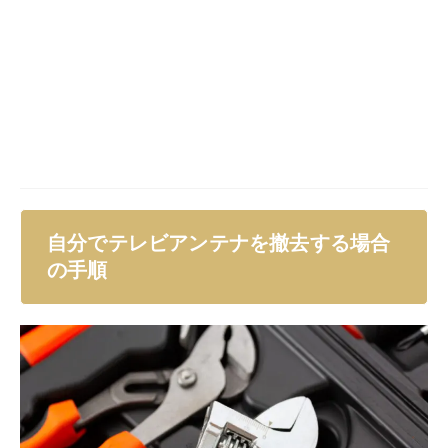
テレビアンテナの撤去を素人が行うのは危険です。手順
を知ったからといって安易に行うのはやめましょう。一
方で、作業内容を把握しておくと、業者に依頼する場合
にも安心ですので、ぜひ参考にしてください。
自分でアンテナを撤去する方法
自分でアンテナを撤去しようとするとき、まずは、テレ
ビアンテナがどのように設置されているか確認します。
ベランダの手すりに取り付けられている場合は、比較的
かんたんに取り外せるので、気を付けて作業すれば、素
人でも対応できるでしょう。
一方で、屋根上や外壁に取り付けられている場合には、
非常に危険度が高くなります。命綱などの装備も必要で