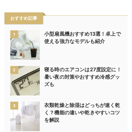
おすすめ記事
小型扇風機おすすめ13選！卓上で
1
使える強力なモデルも紹介
寝る時のエアコンは27度設定に！
2
暑い夜の対策やおすすめ冷感グッ
ズも
衣類乾燥と除湿はどっちが速く乾
3
く？機能の違いや乾きやすいコツ
を解説