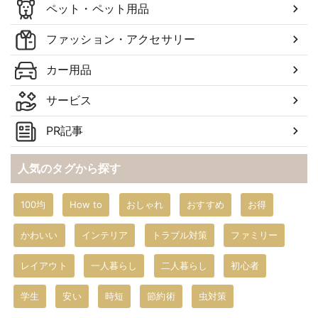
ペット・ペット用品
ファッション・アクセサリー
カー用品
サービス
PR記事
人気のタグから探す
100均
How to
おしゃれ
おすすめ
お得
かわいい
インテリア
トラブル対策
ファミリー
レイアウト
一人暮らし
二人暮らし
初心者
学生
安い
時短
節約術
虫対策