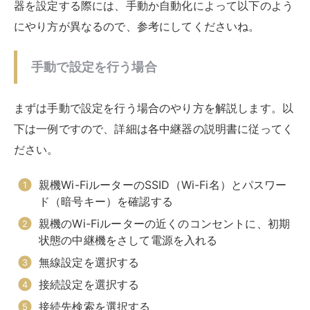
書を確認してください。
親機のWi-Fiルーターと中継器を3メートル以内に
近づける
中継機のWPSボタンを押して、WPS機能を起動さ
せる
親機のWPSボタンを長押しする
親機のランプが点滅する
親機のランプの点滅が終わって点灯になる
設定完了
手順を見ても分かるように、WPSでの設定はボタンを押
すだけなので手動に比べてかなり楽です。暗号キーなど
の入力間違いもないので、中継器の設定方法としておす