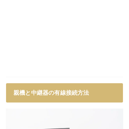
親機と中継器を有線接続する方法について見ていきまし
ょう。中継器は親機と接続することで、親機の通信を快
適にしてくれます。親機と中継器の有線接続方法を、以
下にまとめました。
簡単ステップ：有線で中継器を設定する方
法
まずは、有線で中継器を設定する方法についてお伝えし
ましょう。有線で中継器を設定するには、以下の方法で
簡単に行えます。
中継器を適切な場所に置く