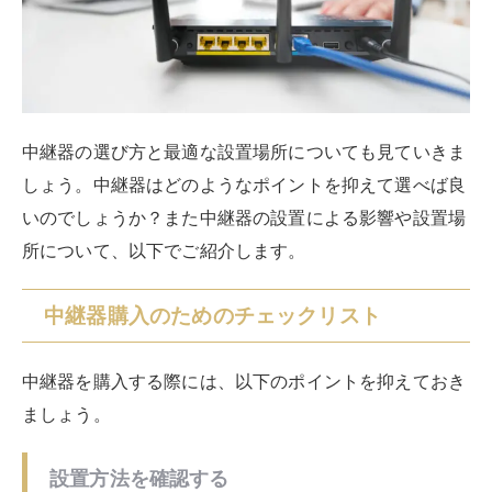
簡単に行えます。また互換性がない場合は、不具合が生
じる可能性も。互換性については、メーカーのサイトな
どで確認しましょう。
Wi-Fiの規格を確認する
中継器には対応しているWi-Fiの規格があります。中継
器が最新のWi-Fi規格に対応していても、親機が対応し
ていないと性能が発揮できない可能性も。逆に親機が最
新のWi-Fi規格に対応しているのに中継器で非対応のも
のを選んでも、本来のパフォーマンスより落ちてしまう
ことになります。
デュアルバンド同時接続に対応しているか確
認する