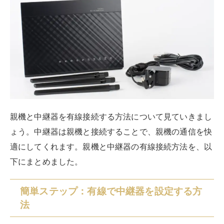
中継器のコンセントを差し込む
Wi-Fiルーター（親機）のWPSボタンを長押しし、
ペアリングする
中継器にLANケーブルを接続する
デバイスにLANケーブルを接続する
デバイスでインターネット接続する
親機と中継器の接続は、手動で行うことも可能です。た
だWPSボタンを使用したほうが簡単にできるのでおすす
め。LANケーブルを接続する端子の位置は機器によって
異なるので、取扱説明書を確認してください。
選ぶべき中継器の種類と特性
中継器はどのようなものを選べば良いか迷いますよね。