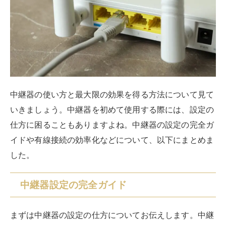
親機のWi-FiルーターのSSID（Wi-Fi電波名）を選
択する
親機のWi-Fiルーターのパスワード（暗号キー）を
入力する
中継機本体のランプが接続を表すランプ状態で点灯
する
設定完了
上記を見ても分かるように、手動設定の場合は暗号の入
力など、少し手間がかかります。簡単に設定を行いたい
場合は、WPS設定のできる中継器を選びましょう。
自動（WPS）で設定を行う場合
自動（WPS）で設定を行う場合のやり方は、以下の通り
です。以下のやり方は一例なので、使用する機器の説明