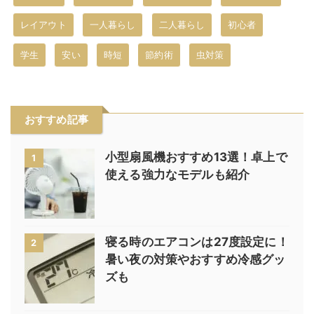
レイアウト
一人暮らし
二人暮らし
初心者
学生
安い
時短
節約術
虫対策
おすすめ記事
小型扇風機おすすめ13選！卓上で
1
使える強力なモデルも紹介
寝る時のエアコンは27度設定に！
2
暑い夜の対策やおすすめ冷感グッ
ズも