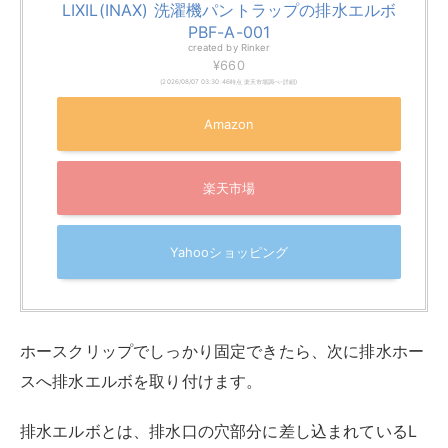
ホースクリップでしっかり固定できたら、次に排水ホー
スへ排水エルボを取り付けます。
排水エルボとは、排水口の穴部分に差し込まれているL
字型の接続パーツです。
排水口から排水エルボを取り外したら、排水ホース
と繋ぎます。
水漏れ防止のため、排水ホースとの結合部にビニー
ルテープを巻き付けます。
テープでぎっちりと固定できれば完璧です。
固定したテープの上に結束バンドを巻き付ければ、
さらに安定します。
排水ホースの取り付けが済んだら、最後に排水エル
ボを排水口に挿入します。