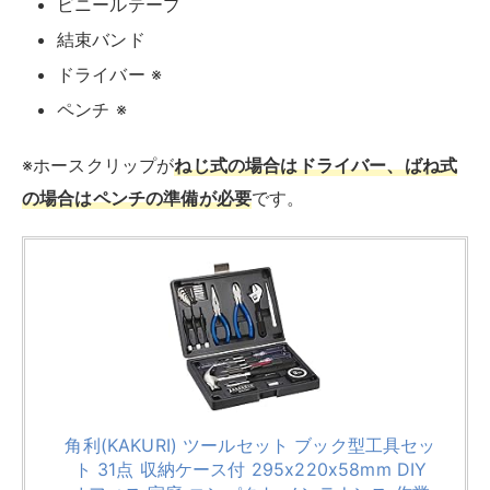
角利(KAKURI) ツールセット ブック型工具セッ
ト 31点 収納ケース付 295x220x58mm DIY
オフィス 家庭 コンパクト メンテナンス 作業
修理 補修 修繕 マルチクラフト BK-31
created by
Rinker
角利産業(Kakuri Sangyo)
¥5,554
(2026/08/07 03:30:46時点 Amazon調べ-
詳細)
Amazon
楽天市場
Yahooショッピング