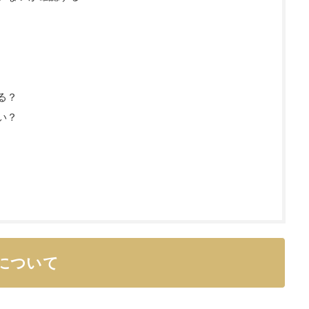
る？
い？
について