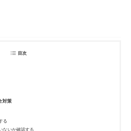
目次
全対策
する
いないか確認する