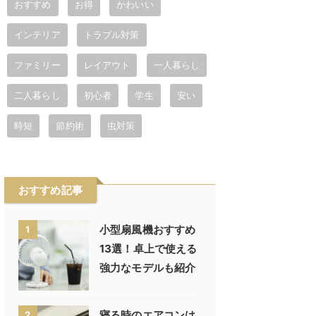
おすすめ
お得
かわいい
インテリア
トラブル対策
ファミリー
レイアウト
一人暮らし
二人暮らし
初心者
学生
安い
時短
節約術
虫対策
おすすめ記事
小型扇風機おすすめ
1
13選！卓上で使える
強力なモデルも紹介
寝る時のエアコンは
2