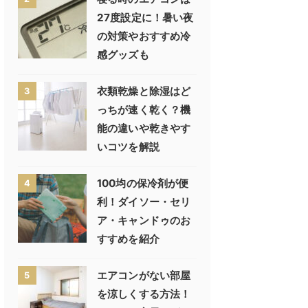
27度設定に！暑い夜
の対策やおすすめ冷
感グッズも
衣類乾燥と除湿はど
3
っちが速く乾く？機
能の違いや乾きやす
いコツを解説
100均の保冷剤が便
4
利！ダイソー・セリ
ア・キャンドゥのお
すすめを紹介
エアコンがない部屋
5
を涼しくする方法！