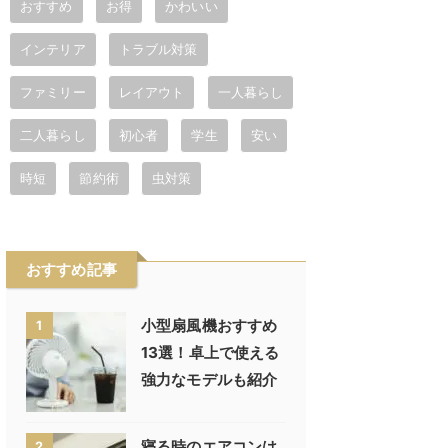
おすすめ
お得
かわいい
インテリア
トラブル対策
ファミリー
レイアウト
一人暮らし
二人暮らし
初心者
学生
安い
時短
節約術
虫対策
おすすめ記事
小型扇風機おすすめ
1
13選！卓上で使える
強力なモデルも紹介
寝る時のエアコンは
2