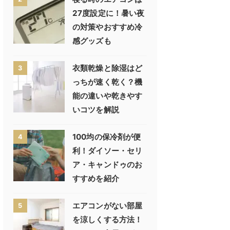
27度設定に！暑い夜
の対策やおすすめ冷
感グッズも
衣類乾燥と除湿はど
3
っちが速く乾く？機
能の違いや乾きやす
いコツを解説
100均の保冷剤が便
4
利！ダイソー・セリ
ア・キャンドゥのお
すすめを紹介
エアコンがない部屋
5
を涼しくする方法！