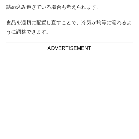
また自身で気を付けていても、ゴムパッキンの問題や子
供のいたずらなどで、思いがけず開きっぱなしになって
しまうこともあります。
冷蔵庫のドアを確実に閉める習慣を身につけることだけ
でなく、不用意に開きっぱなしになってしまわないよ
う、対策しておくことが大切です。
冷蔵庫の閉め忘れや開きっぱなしを防ぐための具体的な
対策と方法を紹介します。
ゴムパッキンを掃除する
自分で冷蔵庫の締め忘れを注意していても、ゴムパッキ
ンの状態が悪いと、ドアがうまく閉まらず、開きっぱな