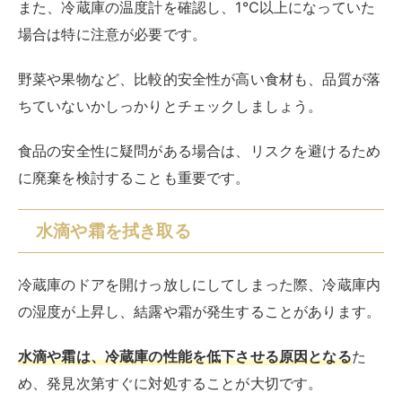
この作業を行う際には、冷蔵庫の内部を傷つけないよう
注意し、特に霜の場合は無理に剥がすのではなく、自然
に溶けるのを待つか、温かい布を使って優しく解けさせ
る方法が効果的です。
拭き取った後は、冷蔵庫の内部を乾燥させ、再度清潔な
乾いた布で拭き上げることで、カビの発生を防ぐことも
できます。
◆冷蔵庫の霜の取り方は、以下の記事でも詳しく解説し
ています。
RIRIFE リリフ
電源を切らないで冷凍庫の霜取りをする方法を解
説！注意点や予防法も
冷凍庫に霜がついてしまった際は、自分でお手入れをしなければなりませ
ん。霜が付いていると冷却効果が落ちてしまう、消費電力を余計に使って