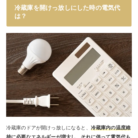
それでは、開けっ放しにした際にどれほどの電気代を消
費するのか見てみましょう。
ここでは冷蔵庫の消費電力を300W、電力単価を31円と
して計算します。
まず、冷蔵庫が1時間開けっ放しにされた場合の電気代
は以下の通りです。
1時間の電気代： 0.3kWh × 31円 = 9.3円
次に、12時間冷蔵庫を開けっ放しにした場合です。
12時間の電気代： 0.3kWh × 12時間 × 31円
= 111.6円