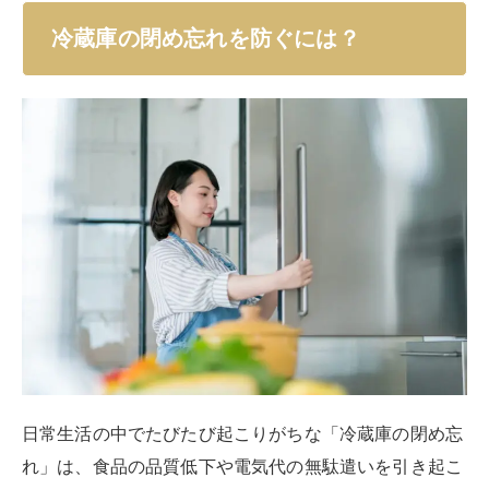
しになってしまうことも。
ゴムパッキンは冷蔵庫のドアと本体との間に取り付けら
れており、空気の流出入を防ぐことで冷気を逃がさず、
外気が入るのを防ぐ役割を果たします。
しかし、この
パッキンが汚れていたり劣化していたりす
ると、その密封力が低下し、冷蔵庫のドアが完全には閉
まらない
ことがあります。
日頃から注視し、汚れていたら定期的にお手入れする習
慣をつけるとよいでしょう。
掃除方法は、まずは柔らかい布かスポンジにぬるま湯や
中性洗剤を少量付け、パッキンの汚れを優しく拭き取り
ます。