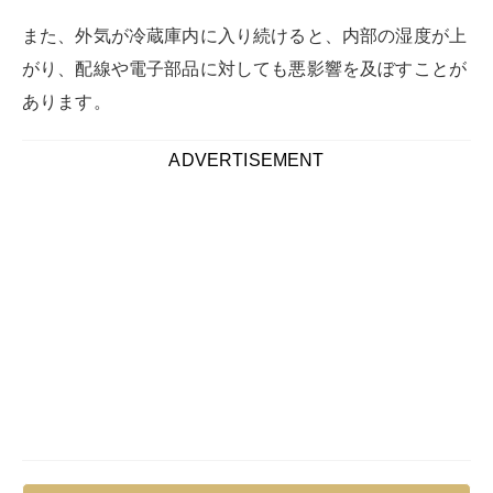
冷蔵庫のドアが開けっ放しになると、
冷蔵庫内の温度維
持に必要なエネルギーが増大し、それに伴って電気代も
上昇
します。
そのため冷蔵庫のドアをむやみに開けっ放しにすること
は避け、必要な時だけ開けるよう心掛けることで、電気
代の節約につながります。