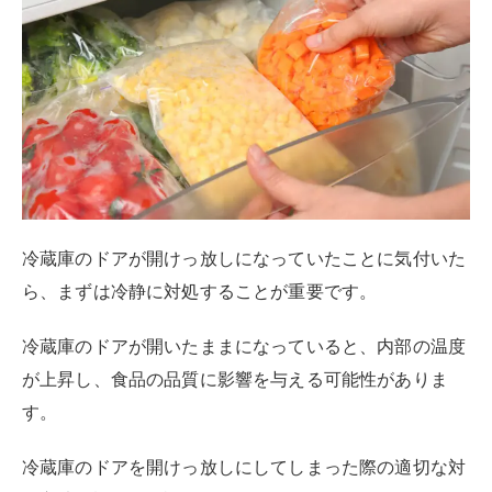
なのは冷蔵庫内の食品や食材の状態を確認すること
で
す。
特に、肉や魚、乳製品などの腐りやすい食品は、温度が
上昇することで微生物が繁殖しやすくなり、食中毒の原
因となることがあります。
まず、これらの食品が冷蔵庫内でどの程度の時間、温度
上昇にさらされたかを考慮し、見た目や匂いで鮮度の変
化が感じられる場合は使用を避けることが安全です。
また、冷蔵庫の温度計を確認し、1℃以上になっていた
場合は特に注意が必要です。
野菜や果物など、比較的安全性が高い食材も、品質が落
ちていないかしっかりとチェックしましょう。