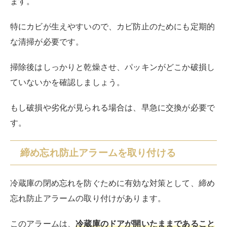
エジソンスマート ドアセンサー 防犯グッズ 窓
やドアの開閉検知 スマホ 子ども 高齢者 見守り
玄関 ドア 開閉 センサー 防犯対策 アラーム 電
池式 小型 Wi-Fi スマート家電 店舗 オフィス
入口 勝手口 ベランダ alexa アレクサ対応 アプ
リ 照明連動 【レビューで延長保証】
created by
Rinker
¥1,990
(2026/08/07 15:13:03時点 楽天市場調べ-
詳細)
Amazon