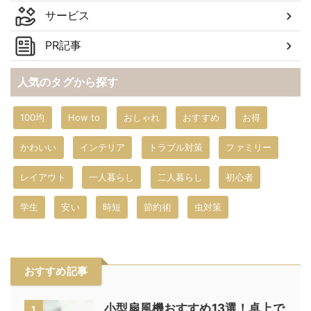
サービス
PR記事
人気のタグから探す
100均
How to
おしゃれ
おすすめ
お得
かわいい
インテリア
トラブル対策
ファミリー
レイアウト
一人暮らし
二人暮らし
初心者
学生
安い
時短
節約術
虫対策
おすすめ記事
小型扇風機おすすめ13選！卓上で
1