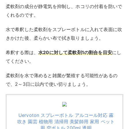
柔軟剤の成分が静電気を抑制し、ホコリの付着を防いで
くれるのです。
水で希釈した柔軟剤をスプレーボトルに入れて表面に吹
きかけた後、柔らかい布で拭き取りましょう。
希釈する際は、
水20に対して柔軟剤1の割合を目安
にし
てください。
柔軟剤を水で薄めると雑菌が繁殖する可能性があるの
で、2～3日に以内で使い切りましょう。
Uervoton スプレーボトル アルコール対応 霧
吹き 園芸 植物用 清掃用 美髪師用 家用 ペット
用 空ボトル 200ml 透明