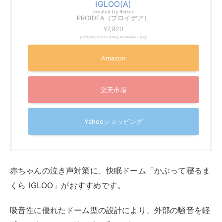
IGLOO(A)
created by
Rinker
PROIDEA（プロイデア）
¥7,920
(2026/08/10 01:16:43時点 Amazon調べ-
詳細)
Amazon
楽天市場
Yahooショッピング
赤ちゃんの泣き声対策に、快眠ドーム「かぶって寝るま
くら IGLOO」がおすすめです。
吸音性に優れたドーム型の設計により、外部の騒音を軽