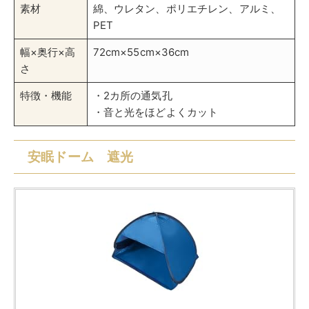
素材
綿、ウレタン、ポリエチレン、アルミ、
PET
幅×奥行×高
72cm×55cm×36cm
さ
特徴・機能
・2カ所の通気孔
・音と光をほどよくカット
安眠ドーム 遮光