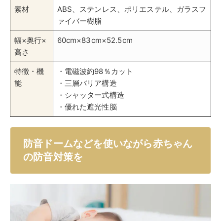
素材
ABS、ステンレス、ポリエステル、ガラスフ
ァイバー樹脂
幅×奥行×
60cm×83cm×52.5cm
高さ
特徴・機
・電磁波約98％カット
能
・三層バリア構造
・シャッター式構造
・優れた遮光性脳
防音ドームなどを使いながら赤ちゃん
の防音対策を